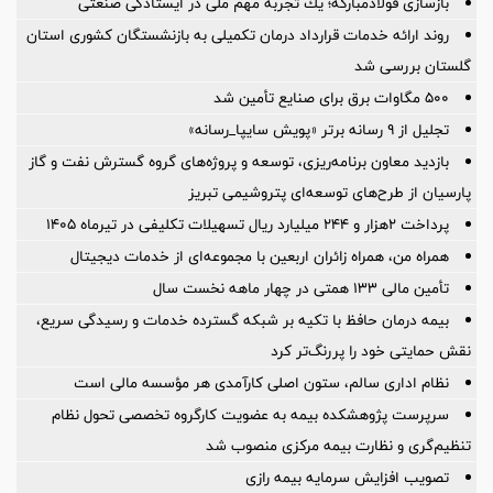
بازسازی فولادمباركه؛ یك تجربه مهم ملی در ایستادگی صنعتی
روند ارائه خدمات قرارداد درمان تکمیلی به بازنشستگان کشوری استان
گلستان بررسی شد
۵۰۰ مگاوات برق برای صنایع تأمین شد
تجلیل از ۹ رسانه برتر «پویش سایپا_رسانه»
بازدید معاون برنامه‌ریزی، توسعه و پروژه‌های گروه گسترش نفت و گاز
پارسیان از طرح‌های توسعه‌ای پتروشیمی تبریز
پرداخت ۲هزار و ۲۴۴ میلیارد ریال تسهیلات تکلیفی در تیرماه ۱۴۰۵
همراه من، همراه زائران اربعین با مجموعه‌ای از خدمات دیجیتال
تأمین مالی 133 همتی در چهار ماهه نخست سال
بیمه درمان حافظ با تکیه بر شبکه گسترده خدمات و رسیدگی سریع،
نقش حمایتی خود را پررنگ‌تر کرد
نظام اداری سالم، ستون اصلی کارآمدی هر مؤسسه مالی است
سرپرست پژوهشكده بیمه به عضویت كارگروه تخصصی تحول نظام
تنظیم‌گری و نظارت بیمه مركزی منصوب شد
تصویب افزایش سرمایه بیمه رازی