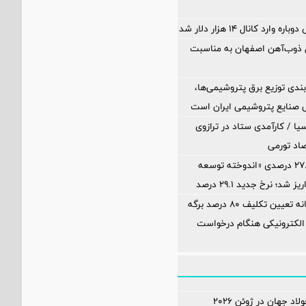
ارد کانال ۱۴ هزار دلار شد
ل ذوب‌آهن اصفهان به مناسبت
بندی توزیع برق پتروشیمی‌ها،
 صنایع پتروشیمی ایران است
یا / کارآمدی ستاد در ترازوی
صاد تورمی
آخرین سود ۲۷.۷ درصدی «اندوخته توسعه
شد؛ نرخ جدید ۲۹.۱ درصد
محاسبه جداگانه تعیین تکلیف 80 درصد برگه
الکترونیکی هنگام درخواست
اد جهان در ژوئن ۲۰۲۶