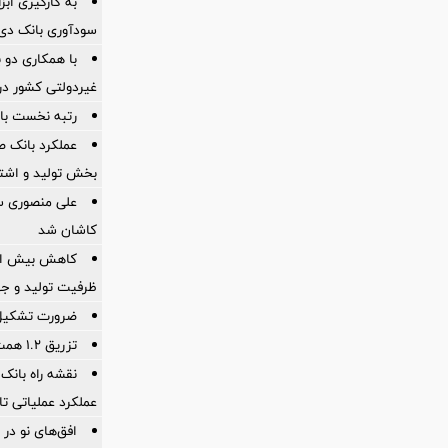
به کارگیری اب
سودآوری بانک دی در
با همکاری دو 
غیردولتی کشور در 
رتبه نخست بان
عملکرد بانک ص
بخش تولید و اشت
علی منصوری س
کاشان شد
ظرفیت تولید و ج
ضرورت تشكیل ق
تزریق ۱.۲ همت برای تسریع در پرداخت مطالبات
عملکرد عملیاتی تا
افق‌های نو در