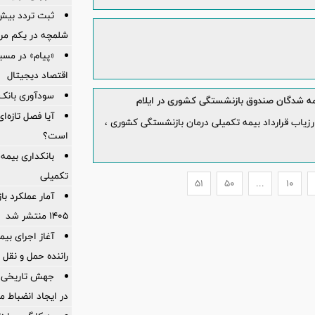
شلمچه در یکم مرد
«پیام» در مسی
اقتصاد دیجیتال
سودآوری بانک 
ه شدگان صندوق بازنشستگی کشوری در ایلام
آیا فصل تازه‌ا
یاب قرارداد بیمه تکمیلی درمان بازنشستگی کشوری ،
است؟
بانکداری بیمه
تکمیلی
51
50
...
10
آمار عملكرد با
1405 منتشر شد
راننده حمل و نقل 
جهش تاریخی 
در ایجاد انضباط م