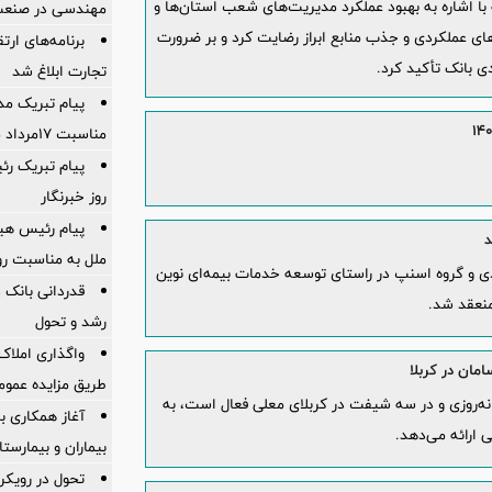
با اشاره به بهبود عملکرد مدیریت‌های شعب استان‌ها و
مهندسی در صنعت وی
، از روند رو به رشد شاخص‌های عملکردی و جذب منابع ابراز رضایت کرد و بر ضرورت
برنامه‌های ار
ی بانک تأکید کرد.
تجارت ابلاغ شد
پیام تبریک مد
مناسبت ۱۷مرداد ماه روز خبرنگار
پیام تبریک رئ
روز خبرنگار
پیام رئیس هی
د
ملل به مناسبت روز
ی و گروه اسنپ در راستای توسعه خدمات بیمه‌ای نوین
قدردانی بانک 
منعقد شد.
رشد و تحول
واگذاری املاک 
طریق مزایده عموم
‌روزی و در سه شیفت در کربلای معلی فعال است، به
آغاز همکاری ب
بیماران و بیمارست
تحول در رویکر