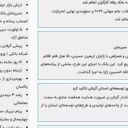
بانک رفاه کارگران اعلام شد
ارزش بازار «ونوین» 100
با پایان طرح "فرالیگ" بانک رفاه کارگران، ویژه مسابقات جام جهانی 2026 و جمع‌بندی نهایی امتیازات
مدیرعامل بانک 
لام شد.
اصحاب رسانه و خ
5 اولویت دبیر
مناطق آزاد
پیشی گرفتن رش
شبکه بانکی / ورود
بانک گردشگری در راستای ایفای مسئولیت اجتماعی و همراهی با زائران اربعین حسینی، ۱۵ هزار قلم اقلام
16 روز مانده به پنجمین جشنواره ایما
 کرد. این بانک با اجرای این طرح، بخشی از برنامه‌های
ارتباط بدون ر
لله الحسین (ع) به اجرا گذاشت.
بهره‌برداری ا
پاكسان
 توسعه‌ای استان گیلان تاکید کرد
ستاندار گیلان بر ضرورت هدایت هدفمند منابع به سمت
معاملاتی
یت از واحدهای تولیدی و طرح‌های توسعه‌ای استان را از
پیام تبریک م
چهارمحال و بختیار
پیام تقدیر و 