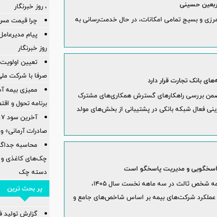
اربعین حسینی
، روز خبرنگار
 مرزی و بسیج تمامی امکانات، در حال خدمت‌رسانی به
چرا قیمت مس دوباره و
پیام مدیرعام
روز خبرنگار
تعیین اولویت‌
صرفا با شرکت ملی
های بانک تجارت قرار دارد
ممیزی بیمه آس
ان ضمن بررسی راهکارهای گسترش همکاری‌های مشترک
برنامه تحول و اقت
ینی فعال شبکه بانکی در پشتیبانی از بخش‌های مولد
صادرات آرمانی» واریز 
چک‌های کاغذی و 
 پاسخگویی و مدیریت پاسخگو است
دسته چک
در پی انتشار گزارش‌های مربوط به آمار شکایات بیمه شخص ثالث در سه ماهه نخست سال ۱۴۰۵،
پر بحث ترین
بی عملکرد شرکت‌های بیمه بر اساس شاخص‌های جامع و
گزارش تولید فول