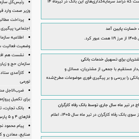
تحول بانک دی در کارنامه چهار ماهه حاکی از آن است که درآمد سرمایه‌گذاری‌های این بانک در تیرماه ۱۴
رئیس‌کل سازما
وزیر صمت وارد ق
پرداخت مطالبا
اجتماعی؛ پیگیری ب
اطلاعیه سازم
د.
وضعیت فعالیت سام
نشست هم افزای
شتریان برای تسهیل خدمات بانکی
سازمان حج و زیارت
دار مستقیم با جمعی از مشتریان، مسائل و
کارآمدی ستاد د
انکی را بررسی و بر پیگیری فوری موضوعات مطرح‌شده
تورمی
ضرب‌الاجل مدی
برای تكمیل پروژه‌
بانک تجارت، تأ
جزئیات پرداخت تسهیلات ازدواج و تهیه جهیزیه از سوی بانک رفاه کارگران در تیر ماه سال 1405، اعلام
فازهای ۴ و ۵ پارس جنوبی
پیام محمود نج