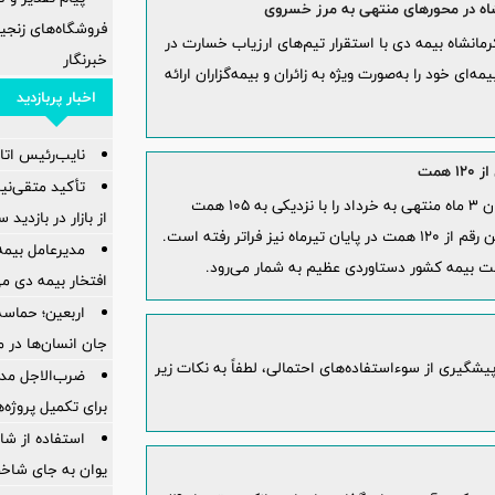
اه در محورهای منتهی به مرز خسروی
فروشگاه‌های زنجیر
رمانشاه بیمه دی با استقرار تیم‌های ارزیاب خسارت در
خبرنگار
ی خود را به‌صورت ویژه به زائران و بیمه‌گزاران ارائه
اخبار پربازدید
نایب‌رئیس اتاق
همت
تأکید متقی‌نی
شرکت بیمه دی رکورد حق بیمه تولیدی خود در پایان 3 ماه منتهی به خرداد را با نزدیکی به 105 همت
از بازار در بازدی
شکست و اکنون که در ماه پنجم سال قرار داریم این رقم از 120 همت در پایان تیرماه نیز فراتر رفته است.
مدیرعامل بیمه
ت بیمه کشور دستاوردی عظیم به شمار می‌رود.
افتخار بیمه دی م
اربعین؛ حماسه
جان انسان‌ها در 
شگیری از سوءاستفاده‌های احتمالی، لطفاً به نکات زیر
ضرب‌الاجل مدی
برای تكمیل پروژه‌
استفاده از ش
یوان به جای شاخ