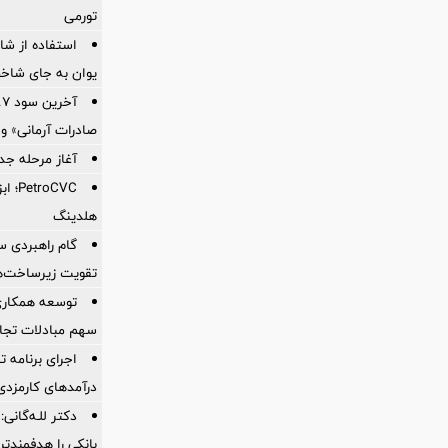
تورمی
استفاده از ش
یوان به جای شاخ
صادرات آرمانی» واریز 
آغاز مرحله جدید کالا
oCVC
هلدینگ
گام راهبردی سا
تقویت زیرساخت‌ه
توسعه همکاری 
سهم مبادلات تجا
اجرای برنامه تح
درآمدهای کارمزدی 
دکتر للـه‌گانی:
بانکی را هدفمندت