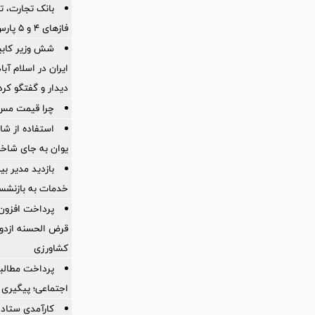
بانک تجارت، تأ
فازهای ۴ و ۵ پارس جنوبی
شش وزیر کابین
ایران در اسلام آب
ديدار و گفتگو كرد
چرا قیمت مس دوباره و
استفاده از ش
یوان به جای شاخ
بازدید مدیر بی
خدمات به بازنشس
قرض الحسنه ازدوا
کشاورزی
پرداخت مطالبا
اجتماعی؛ پیگیری ب
کارآمدی ستاد د