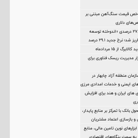
اخص قیمت سنگ‌آهن مبتنی بر
ص‌های دلاری
آخرین سود ۲۷.۷ درصدی «اندوخته توسعه
شد؛ نرخ جدید ۲۹.۱ درصد
برگ از ۱۵ مردادماه
Petr؛ ابزار مدیریت ریسک فناوری برای
زمان منطقه آزاد چابهار در
ای ایمنی و خدمات امدادی مرزی
های ایران و هند برای افزایش
ری
ول بانک با تمرکز بر منابع پایدار،
و بازسازی اعتماد مشتریان
 ابزارهای نوین تامین مالی، منابع
ر به سمت بنگاه‌های اقتصادی