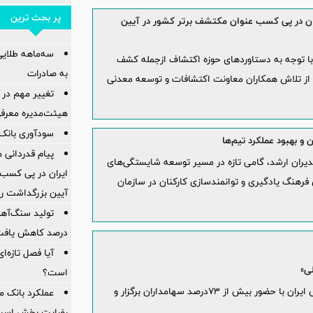
پر بحث ترین
ان در پی کسب عنوان مکتشف برتر کشور در آیین
سه‌ماهه طلایی 
ا توجه به دستاوردهای حوزه اکتشاف ازجمله کشف
به صادرات
 از تلاش همکاران معاونت اکتشافات و توسعه معدنی
تغییر مهم در 
هیئت‌مدیره معرف
سودآوری بانک 
و بهبود عملکرد تیم‌ها
پیام قدردانی
مدیران ارشد، گامی تازه در مسیر توسعه شایستگی‌های
ایران در پی کسب 
فرهنگ یادگیری و توانمندسازی کارکنان در سازمان
آیین بزرگداشت ر
درصد کاهش یاف
آیا فصل تازه‌ا
است؟
مجمع عمومی عادی سالیانه شرکت ملی صنایع مس ایران با حضور بیش از ۷۳درصد سهامداران برگزار و
عملکرد بانک 
رضایت بخش اس