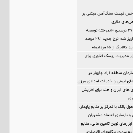
اخص قیمت سنگ‌آهن مبتنی بر
ص‌های دلاری
آخرین سود ۲۷.۷ درصدی «اندوخته توسعه
شد؛ نرخ جدید ۲۹.۱ درصد
برگ از ۱۵ مردادماه
Petr؛ ابزار مدیریت ریسک فناوری برای
زمان منطقه آزاد چابهار در
ای ایمنی و خدمات امدادی مرزی
های ایران و هند برای افزایش
ری
ول بانک با تمرکز بر منابع پایدار،
و بازسازی اعتماد مشتریان
 ابزارهای نوین تامین مالی، منابع
ر به سمت بنگاه‌های اقتصادی