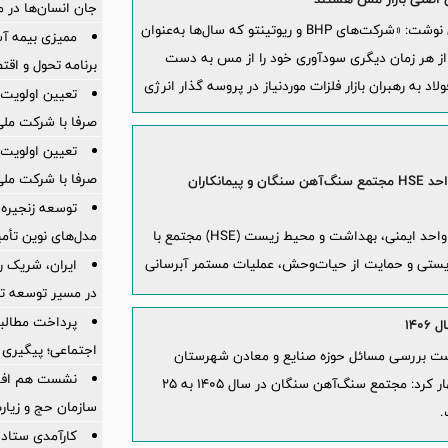
جان انسان‌ها در 
«کلاید راسل» ستون نویس رویترز امروز در گزارشی نوشت: «شرکت‌های BHP و ریوتینتو که سال‌ها به‌عنوان
ممیزی بیمه آس
از هر زمان دیگری سودآوری خود را از مس به دست
برنامه تحول و اقت
اد به رهبران بازار فلزات موردنیاز در پروسه گذار انرژی
تعیین اولویت‌
صرفا با شرکت ملی
تعیین اولویت‌
صرفا با شرکت ملی
تداوم آبرسانی به آبشخورهای احداث‌شده توسط واحد HSE مجتمع سنگ‌آهن سنگان و پیمانکاران
توسعه زنجیره
مدل‌های نوین تأم
همزمان با افزایش دمای هوا و کاهش منابع آب در زیستگاه‌های منطقه، واحد ایمنی، بهداشت و محیط زیست (HSE) مجتمع با
یستی و حمایت از حیات‌وحش، عملیات مستمر آبرسانی
ایران، شریک ر
در مسیر توسعه تج
پرداخت مطالبا
اجتماعی؛ پیگیری ب
ست بررسی مسائل حوزه صنایع و معادن شهرستان
نشست هم افزای
خواف، با اشاره به برنامه‌های توسعه‌ای مجتمع اظهار کرد: مجتمع سنگ‌آهن سنگان در سال ۱۴۰۵ به ۲۵
سازمان حج و زیارت
کارآمدی ستاد د