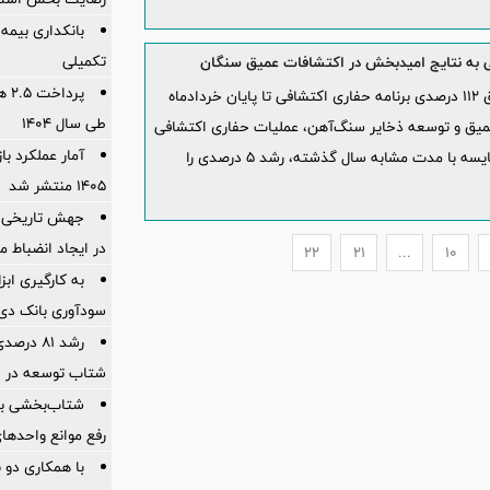
بانکداری بیمه
تکمیلی
پرد
رضا طالبی، مدیر مجتمع سنگ‌آهن سنگان، از تحقق ۱۱۲ درصدی برنامه حفاری اکتشافی تا پایان خردادماه
طی سال ۱۴۰۴
 عمیق و توسعه ذخایر سنگ‌آهن، عملیات حفاری اکتشافی
آمار عملكرد با
این مجتمع نسبت به برنامه پیش‌بینی‌شده به ۱۱۲ درصد رسیده که در مقایسه با مدت مشابه سال گذشته، رشد ۵ درصدی را
1405 منتشر شد
جهش تاریخی 
در ایجاد انضباط م
22
21
...
10
به کارگیری اب
سودآوری بانک دی در
شتاب توسعه در «
شتاب‌بخشی به
رفع موانع واحدها
با همکاری دو 