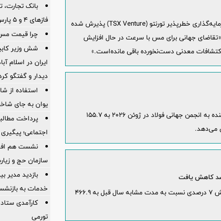
بانک تجارت، تأ
فازهای ۴ و ۵ پارس جنوبی
شرکت Argentina Metals که به‌تازگی در بورس سرمایه‌گذاری خطرپذیر تورنتو (TSX Venture) پذیرش شده
چرا قیمت مس دوباره و
:«تقاضای جهانی برای مس با سرعت در حال افزایش
شش وزیر کابین
 اکتشافات معدنی دست‌نخورده باقی مانده‌است.»
ایران در اسلام آب
ديدار و گفتگو كرد
استفاده از ش
یوان به جای شاخ
تولید جهانی فولاد خام در ۷۰ کشور عضو گزارش‌دهنده به انجمن جهانی فولاد در ژوئن ۲۰۲۶ به ۱۵۵.۷
پرداخت مطالبا
اجتماعی؛ پیگیری ب
نشست هم افزای
سازمان حج و زیارت
بازدید مدیر بی
خدمات به بازنشس
تولید سنگ‌آهن چین در ‌نیمه نخست ۲۰۲۶ با کاهش ۷ درصدی نسبت به مدت مشابه سال قبل به ۴۶۶.۹
کارآمدی ستاد د
تورمی