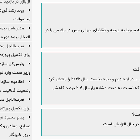
از بازار در بازدی
روند رشد فروش
محصولات
مدیرعامل بیمه
للی مس(ICSG) داده‌های اولیه مربوط به عرضه و تقاضای جهانی مس در ماه می را در
افتخار بیمه دی م
ضرب‌الاجل مدی
برای تكمیل پروژه‌
رئیس‌کل سازما
وزیر صمت وارد ق
شرکت بریتانیایی آنگلو آمریکن نتایج تولید خود در سه‌ماهه دوم و نیمه نخست سال ۲۰۲۶ را منتشر کرد.
اطلاعیه سازم
تولید سنگ‌آهن شرکت در نیمه نخست امسال به ۳۰.۶ میلیون تن رسید که نسبت به مدت مشابه پارسال ۲.۴ درصد کاهش
وضعیت فعالیت سام
ضرب‌الاجل مدی
برای تكمیل پروژه‌
ست؟
پیام محمود نج
 در حال افزایش است
، روز خبرنگار