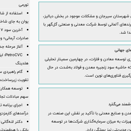
تورمی
استفاده از ش
انی شهرستان سیرجان و مشکلات موجود در بخش دیالیز،
یوان به جای شاخ
برندهای آلمانی توسط شرکت معدنی و صنعتی گل‌گهر با
دا شد.
صادرات آرمانی» واریز 
آغاز مرحله جدید کالا
رهای جهانی
oCVC
 توسعه معادن و فلزات، در چهارمین سمینار تحلیلی
هلدینگ
که حاشیه سود زنجیره معدن و فولاد به‌شدت در حال
گام راهبردی سا
رگیری فناوری‌های نوین است.
تقویت زیرساخت‌ه
توسعه همکاری 
سهم مبادلات تجا
شمند می‌گذرد
اجرای برنامه تح
درآمدهای کارمزدی 
دن و صنایع معدنی با تأکید بر نقش این صنعت در
یزات به میزان سرمایه‌گذاری شرکت‌ها در توسعه
دکتر للـه‌گانی:
وین مدیریتی نیز بستگی دارد.
بانکی را هدفمندت