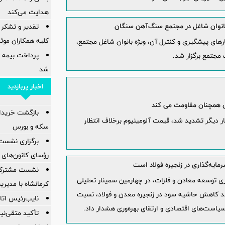
هدایت می‌کند
بانوان شاغل در مجتمع سنگ‌آهن سنگان
تقدیر و تشکر 
کلیه همکاران موثر 
رهای پیشگیری و کنترل آن، ویژه بانوان شاغل مجتمع،
پرداخت بیمه
شد
اخبار پربازدید
رس همچنان مقاومت می کند
بازگشت خریدارا
ار دیگر تشدید شد، قیمت آلومینیوم برخلاف انتظار
سکه و بورس
برگزاری نشست
رؤسای کانون‌های 
یه‌گذاری در زنجیره فولاد است
نشست مشترک ک
 توسعه معادن و فلزات، در چهارمین سمینار تحلیلی
کرمانشاه با مدیر
وند کاهش حاشیه سود در زنجیره معدن و فولاد، نسبت
نایب‌رئیس اتاق
سیاست‌های اقتصادی و ارتقای بهره‌وری هشدار داد.
تأکید متقی‌نی