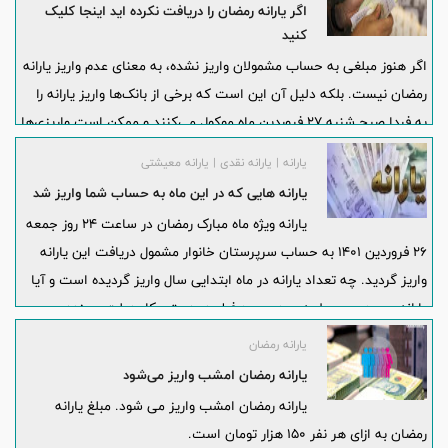
اگر یارانه رمضان را دریافت نکرده اید اینجا کلیک
کنید
اگر هنوز مبلغی به حساب مشمولان واریز نشده، به معنای عدم واریز یارانه
رمضان نیست. بلکه دلیل آن این است که برخی از بانک‌ها واریز یارانه را
به فردا صبح شنبه ۲۷ فروردین ماه موکول می‌کنند و ممکن است واریزی‌ها
تا ظهر یا حتی عصر هم به طول بینجامد.
یارانه | یارانه نقدی | یارانه معیشتی
یارانه هایی که در این ماه به حساب شما واریز شد
یارانه ویژه ماه مبارک رمضان در ساعت ۲۴ روز جمعه
۲۶ فروردین ۱۴۰۱ به حساب سرپرستان خانوار مشمول دریافت این یارانه
واریز گردید. چه تعداد یارانه در ماه ابتدایی سال واریز گردیده است و آیا
یارانه و عیدی مربوط به عید سعید فطر در دستور کار دولت سیزدهم می
باشد؟
یارانه رمضان
یارانه رمضان امشب واریز می‌شود
یارانه رمضان امشب واریز می شود. مبلغ یارانه
رمضان به ازای هر نفر ۱۵۰ هزار تومان است.