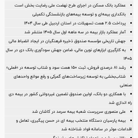
عملکرد بانک مسکن در اجرای طرح نهضت ملی رضایت بخش است
بانکداری بیمه‌ای و توسعه بیمه‌های بازنشستگی تکمیلی
پرداخت ۲.۵ همت تسهیلات در استان اردبیل طی سال ۱۴۰۴
آمار عملكرد بازار بیمه در سه ماهه اول سال 1405 منتشر شد
جهش تاریخی مؤسسه صندوق ذخیره فرهنگیان در ایجاد انضباط مالی
به کارگیری ابزارهای نوین مالی، ضامن جهش سودآوری بانک دی در سال
۱۴۰۵
رشد ۸۱ درصدی فروش، ثبت ۱۵۰ همت سود و شتاب توسعه در «فملی»
شتاب‌بخشی به توسعه زیرساخت‌های گمركی و رفع موانع واحدهای
صنعتی
با همکاری دو بانک، اولین صندوق تضمین غیردولتی کشور در بیمه دی
راه اندازي شد
علی منصوری سرپرست شعبه بیمه سرمد در کاشان شد
بیمه پارسیان دستگاه منتخب بیمه ای در حسن پیگیری، تعامل و
اقدامات موثر در سامانه فواد شناخته شد
بالاترین رشد در تعداد تراکنش‌های پذیرندگی