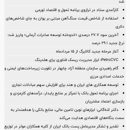
شد
کارآمدی ستاد در ترازوی برنامه تحول و اقتصاد تورمی
استفاده از شاخص قیمت سنگ‌آهن مبتنی بر یوان به جای شاخص‌های
دلاری
آخرین سود ۲۷.۷ درصدی «اندوخته توسعه صادرات آرمانی» واریز شد؛
نرخ جدید ۲۹.۱ درصد
آغاز مرحله جدید کالابرگ از ۱۵ مردادماه
PetroCVC؛ ابزار مدیریت ریسک فناوری برای هلدینگ
گام راهبردی سازمان منطقه آزاد چابهار در تقویت زیرساخت‌های ایمنی و
خدمات امدادی مرزی
توسعه همکاری های ایران و هند برای افزایش سهم مبادلات تجاری
اجرای برنامه تحول بانک با تمرکز بر منابع پایدار، درآمدهای کارمزدی و
بازسازی اعتماد مشتریان
دکتر للـه‌گانی: ابزارهای نوین تامین مالی، منابع بانکی را هدفمندتر به
سمت بنگاه‌های اقتصادی هدایت می‌کند
تقدیر و تشکر مدیرعامل پست بانک ایران از کلیه همکاران موثر در توزیع