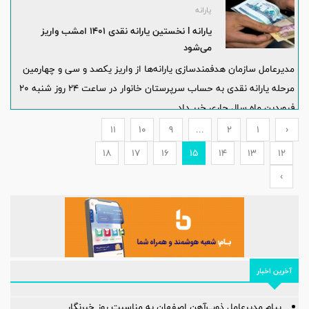
یارانه
یارانه l نخستین یارانه نقدی 1401 امشب واریز
می‌شود
مدیرعامل سازمان هدفمندسازی یارانه‌ها از واریز یکصد و سی و چهارمین
مرحله یارانه نقدی به حساب سرپرستان خانوار در ساعت ۲۴ روز شنبه ۲۰
فروردین ماه سال جاری خبر داد.
11
10
9
...
2
1
‹
18
17
16
15
14
13
12
›
آخرین اخبار
پیام مدیرعامل ذوب‌آهن اصفهان به مناسبت روز خبرنگار