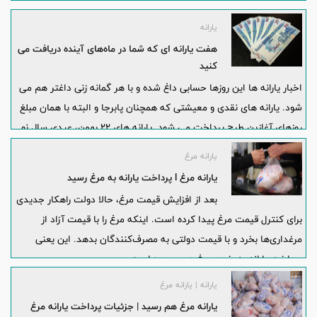
یارانه
هفت یارانه ای که شما در ماه‌های آینده دریافت می
کنید
اخبار یارانه ها این روزها حسابی داغ شده و با هر گمانه زنی داغتر هم می
شود. یارانه های نقدی و معیشتی که همچنان پابرجا و البته با همان مبلغ
روزهای آغازین طرح پرداخت می شود. یارانه های ۲۲ بهمن، عیدی سال نو
و ماه مبارک رمضان که در سال گذشته پرداخت شده و انتظارات مردم از
یارانه مرغ
رئیس جمهور و مسئولین به عنوان مرهمی موقتی از تورم لجام گسیخته
یارانه مرغ l پرداخت یارانه به مرغ رسید
مناسبتی است.
بعد از افزایش قیمت مرغ، حالا دولت راهکار جدیدی
برای کنترل قیمت مرغ پیدا کرده است. اینکه مرغ را با قیمت آزاد از
مرغداری‌ها بخرد و با قیمت دولتی به مصرف‌کنندگان بدهد. این یعنی
پرداخت یارانه به خرید مرغ هم رسیده است.
یارانه | یارانه مرغ
یارانه مرغ هم رسید | جزئیات پرداخت یارانه مرغ