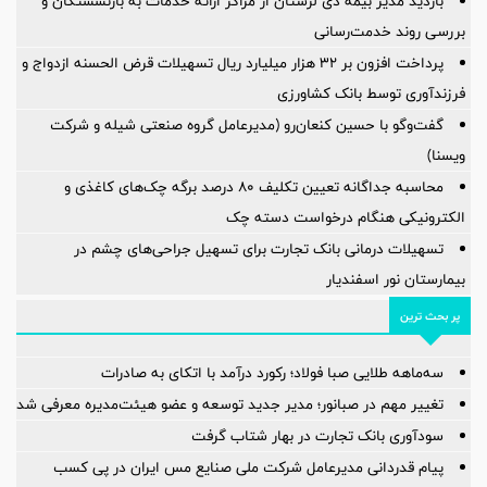
بازدید مدیر بیمه دی لرستان از مراکز ارائه خدمات به بازنشستگان و
بررسی روند خدمت‌رسانی
پرداخت افزون بر 32 هزار میلیارد ریال تسهیلات قرض الحسنه ازدواج و
فرزندآوری توسط بانک کشاورزی
گفت‌وگو با حسین كنعان‌رو (مدیرعامل گروه صنعتی شیله و شركت
ویسنا)
محاسبه جداگانه تعیین تکلیف 80 درصد برگه چک‌های کاغذی و
الکترونیکی هنگام درخواست دسته چک
تسهیلات درمانی بانک تجارت برای تسهیل جراحی‌های چشم در
بیمارستان نور اسفندیار
پر بحث ترین
سه‌ماهه طلایی صبا فولاد؛ رکورد درآمد با اتکای به صادرات
تغییر مهم در صبانور؛ مدیر جدید توسعه و عضو هیئت‌مدیره معرفی شد
سودآوری بانک تجارت در بهار شتاب گرفت
پیام قدردانی مدیرعامل شرکت ملی صنایع مس ایران در پی کسب