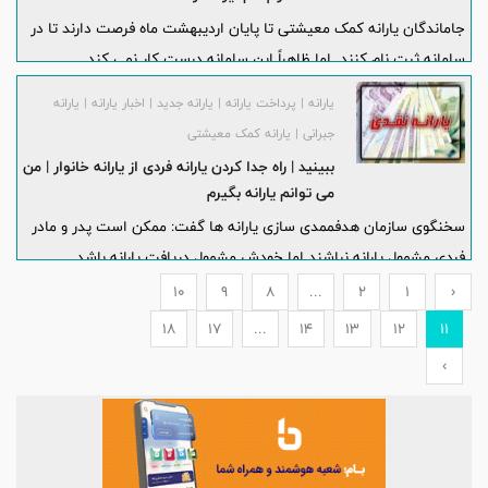
جاماندگان یارانه کمک معیشتی تا پایان اردیبهشت ماه فرصت دارند تا در
سامانه ثبت نام کنند. اما ظاهراً این سامانه درست کار نمی کند.
یارانه | پرداخت یارانه | یارانه جدید | اخبار یارانه | یارانه
جبرانی | یارانه کمک معیشتی
ببینید | راه جدا کردن یارانه فردی از یارانه خانوار | من
می توانم یارانه بگیرم
سخنگوی سازمان هدفممدی سازی یارانه ها گفت: ممکن است پدر و مادر
فردی مشمول یارانه نباشند اما خودش مشمول دریافت یارانه باشد.
10
9
8
...
2
1
‹
18
17
...
14
13
12
11
›