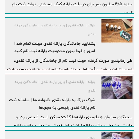
حدود 4/5 میلیون نفر برای دریافت یارانه کمک معیشتی دولت ثبت نام
کردند.
یارانه | یارانه نقدی | واریز یارانه نقدی | جاماندگان یارانه
نقدی
بشتابید جاماندگان یارانه نقدی مهلت تمام شد |
امروز و فردا بدون محدودیت یارانه ثبت نام کنید
طی زمانبندی صورت گرفته جهت ثبت نام از جاماندگان از یارانه نقدی،
امروز ۳۱ اردیبهشت و فردا اول خردادماه، متقاضیان می‌توانند بدون رعایت
شماره آخر کد ملی برای ثبت نام اقدام کنند. با اتمام این دو روز، اگر
یارانه | یارانه نقدی | واریز یارانه نقدی | جاماندگان یارانه
همچنان کسانی از ثبت نام جامانده باشند، باید منتظر باشند تا سازمان
نقدی
هدفمندی یارانه‌ها زمان دیگری را مشخص و اعلام کند.
شوک بزرگ به یارانه نقدی خانواده ها | سامانه ثبت
نام یارانه نقدی رئیسی به مجردها
سخنگوی سازمان هدفمندی یارانه‌ها گفت: ممکن است شخصی پدر و
مادرش مشمول دریافت یارانه نباشند اما خودش مشمول دریافت یارانه
شود.
یارانه