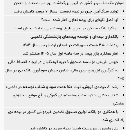
عنوان مکتشف برتر کشور در آیین بزرگداشت روز ملی صنعت و معدن
تولید سنگ‌آهن چین در نیمه نخست امسال ۷ درصد کاهش یافت
آیا فصل تازه‌ای برای بیمه تعاون آغاز شده است؟
عملکرد بانک مسکن در اجرای طرح نهضت ملی رضایت بخش است
بانکداری بیمه‌ای و توسعه بیمه‌های بازنشستگی تکمیلی
پرداخت ۲.۵ همت تسهیلات در استان اردبیل طی سال ۱۴۰۴
آمار عملكرد بازار بیمه در سه ماهه اول سال 1405 منتشر شد
جهش تاریخی مؤسسه صندوق ذخیره فرهنگیان در ایجاد انضباط مالی
به کارگیری ابزارهای نوین مالی، ضامن جهش سودآوری بانک دی در سال
۱۴۰۵
رشد ۸۱ درصدی فروش، ثبت ۱۵۰ همت سود و شتاب توسعه در «فملی»
شتاب‌بخشی به توسعه زیرساخت‌های گمركی و رفع موانع واحدهای
صنعتی
با همکاری دو بانک، اولین صندوق تضمین غیردولتی کشور در بیمه دی
راه اندازي شد
علی منصوری سرپرست شعبه بیمه سرمد در کاشان شد