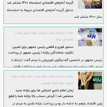
گزیده آمارهای اقتصادی اسفندماه 1400 منتشر شد
جداول گزیده آمارهای اقتصادی مربوط به اسفندماه
سال 1400 منتشر شد.
یارانه | چرداخت یارانه | جزئیات یارانه | واریز یارانه |
جاماندگان یارانه
دستور فوری و قطعی رئیس جمهور برای تعیین
تکلیف جاماندگان یارانه | رئیس جمهور از پرداخت
بدهی های دولت خبر داد
رئیس جمهور در ششمین گفت‌وگوی تلویزیونی با مردم گفت: ارتباط با
مردم برکات زیادی دارد و مسئولان را در جریان امور و مشکلات اقشار
جامعه قرار می‌دهد و تاکید جدی برای ارتباط دولتمردان با مردم دارم.
یارانه | پرداخت یارانه | یارانه جدید | اخبار یارانه | یارانه
جبرانی | یارانه کمک معیشتی
زمان اعلام نتایج اعتراض ها برای یارانه جدید
مشخص شد | گردش حساب بالا یارانه شما را قطع
می کند
وزیر اقتصاد بازهم به ادامه دار بودن پرداخت یارانه نقدی به مردم در