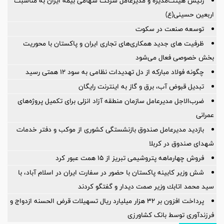
رئیس هیئت‌مدیره و مدیرعامل شرکت سهامی بیمه ایران به مناسبت
اربعین حسینی(ع)
توسعه صنعت در سکوت
ظرفیت های جدید همکاری‌های تجاری ایران و پاکستان با محوریت
بخش خصوصی فعال می‌شود
چگونه فولاد مبارکه از دل تهدیدات نظامی به سود ۱۲ همتی رسید
تبدیل قبوض آب، برق و گاز به اینترنت رایگان
ضرب‌الاجل مدیرعامل سازمان منطقه آزاد انزلی برای تكمیل پروژه‌های
عمرانی
بازدید مدیرعامل صندوق بازنشستگی کشوری از موکب و دفتر خدمات
شهدای صندوق در کربلا
فروش چهارماهه پتروشیمی تبریز از ۱۵ همت عبور کرد
شش وزیر کابینه پاکستان با حضور در سفارت ایران در اسلام آباد، با
سيد محمد اتابك وزير صمت ديدار و گفتگو كردند
پرداخت افزون بر 32 هزار میلیارد ریال تسهیلات قرض الحسنه ازدواج و
فرزندآوری توسط بانک کشاورزی