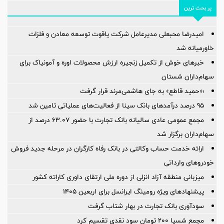
پر بحث ترین
امیدرضا محبعلی مدیرعامل شرکت یاقوت توسعه معادن و فلزات
خاورمیانه شد
خبرهای خوش از تکمیل زنجیره ارزش محصولات اوره و آمونیاک برای
سهام‌داران شستان
؛«حمید قاطع» به جای هاشمی‌مرند قرار گرفت
95 درصد درآمدهای بانک سینا از فعالیت‌های عملیاتی تامین شد
مجمع عمومی عادی سالیانه بانک تجارت با حضور ۶۳.۰۷ درصد از
سهام‌داران برگزار شد
ارائه خدمت حساب وکالتی در بانک رفاه کارگران در مرحله جدید فروش
خودروهای وارداتی
میزبانی منطقه آزاد انزلی از دوره ملی ارتقای داوری كاراته كشور
پیشنهادهای ویژه رومینگ ایرانسل برای اربعین ۱۴۰۵
سودآوری بانک تجارت در بهار شتاب گرفت
مجمع شسپا 200 تومان سود نقدی تقسیم کرد