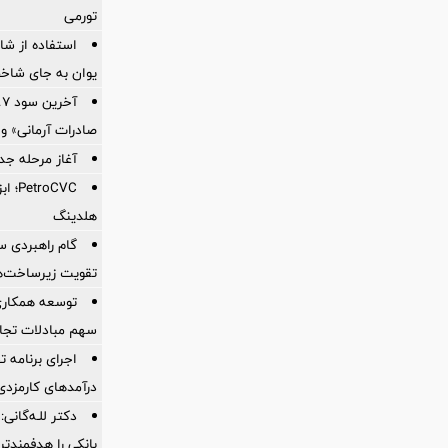
تورمی
استفاده از ش
یوان به جای شاخ
صادرات آرمانی» واریز 
آغاز مرحله جدید کالا
oCVC
هلدینگ
گام راهبردی سا
تقویت زیرساخت‌ه
توسعه همکاری 
سهم مبادلات تجا
اجرای برنامه تح
درآمدهای کارمزدی 
دکتر للـه‌گانی:
بانکی را هدفمندت