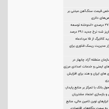
اخص قیمت سنگ‌آهن مبتنی بر
ص‌های دلاری
آخرین سود ۲۷.۷ درصدی «اندوخته توسعه
شد؛ نرخ جدید ۲۹.۱ درصد
برگ از ۱۵ مردادماه
Petr؛ ابزار مدیریت ریسک فناوری برای
زمان منطقه آزاد چابهار در
ای ایمنی و خدمات امدادی مرزی
های ایران و هند برای افزایش
ری
ول بانک با تمرکز بر منابع پایدار،
و بازسازی اعتماد مشتریان
 ابزارهای نوین تامین مالی، منابع
ر به سمت بنگاه‌های اقتصادی