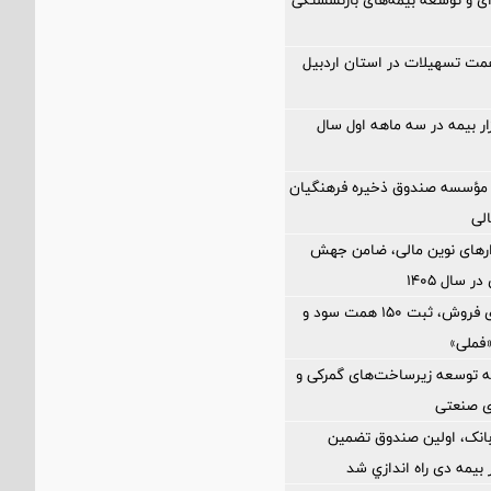
اخت ۲.۵ همت تسهیلات در استان اردبیل
زار بیمه در سه ماهه اول سال
مؤسسه صندوق ذخیره فرهنگیان
الی
زارهای نوین مالی، ضامن جهش
 سال ۱۴۰۵
رشد ۸۱ درصدی فروش، ثبت ۱۵۰ همت سود و
فملی»
 توسعه زیرساخت‌های گمركی و
ی صنعتی
بانک، اولین صندوق تضمین
بیمه دی راه اندازي شد