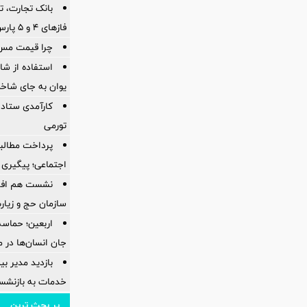
بانک تجارت، تأ
فازهای ۴ و ۵ پارس جنوبی
چرا قیمت مس دوباره و
استفاده از ش
یوان به جای شاخ
کارآمدی ستاد د
تورمی
پرداخت مطالبا
اجتماعی؛ پیگیری ب
نشست هم افزای
سازمان حج و زیارت
اربعین؛ حماسه
جان انسان‌ها در 
بازدید مدیر بی
خدمات به بازنشس
پر بحث ترین