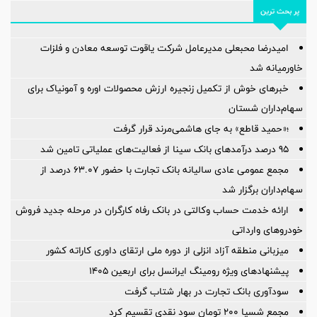
پر بحث ترین
امیدرضا محبعلی مدیرعامل شرکت یاقوت توسعه معادن و فلزات
خاورمیانه شد
خبرهای خوش از تکمیل زنجیره ارزش محصولات اوره و آمونیاک برای
سهام‌داران شستان
؛«حمید قاطع» به جای هاشمی‌مرند قرار گرفت
95 درصد درآمدهای بانک سینا از فعالیت‌های عملیاتی تامین شد
مجمع عمومی عادی سالیانه بانک تجارت با حضور ۶۳.۰۷ درصد از
سهام‌داران برگزار شد
ارائه خدمت حساب وکالتی در بانک رفاه کارگران در مرحله جدید فروش
خودروهای وارداتی
میزبانی منطقه آزاد انزلی از دوره ملی ارتقای داوری كاراته كشور
پیشنهادهای ویژه رومینگ ایرانسل برای اربعین ۱۴۰۵
سودآوری بانک تجارت در بهار شتاب گرفت
مجمع شسپا 200 تومان سود نقدی تقسیم کرد