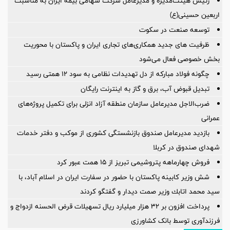
رئیس هیئت‌مدیره و مدیرعامل شرکت سهامی بیمه ایران به مناسبت
اربعین حسینی(ع)
توسعه صنعت در سکوت
ظرفیت های جدید همکاری‌های تجاری ایران و پاکستان با محوریت
بخش خصوصی فعال می‌شود
چگونه فولاد مبارکه از دل تهدیدات نظامی به سود ۱۲ همتی رسید
تبدیل قبوض آب، برق و گاز به اینترنت رایگان
ضرب‌الاجل مدیرعامل سازمان منطقه آزاد انزلی برای تكمیل پروژه‌های
عمرانی
بازدید مدیرعامل صندوق بازنشستگی کشوری از موکب و دفتر خدمات
شهدای صندوق در کربلا
فروش چهارماهه پتروشیمی تبریز از ۱۵ همت عبور کرد
شش وزیر کابینه پاکستان با حضور در سفارت ایران در اسلام آباد، با
سيد محمد اتابك وزير صمت ديدار و گفتگو كردند
پرداخت افزون بر 32 هزار میلیارد ریال تسهیلات قرض الحسنه ازدواج و
فرزندآوری توسط بانک کشاورزی