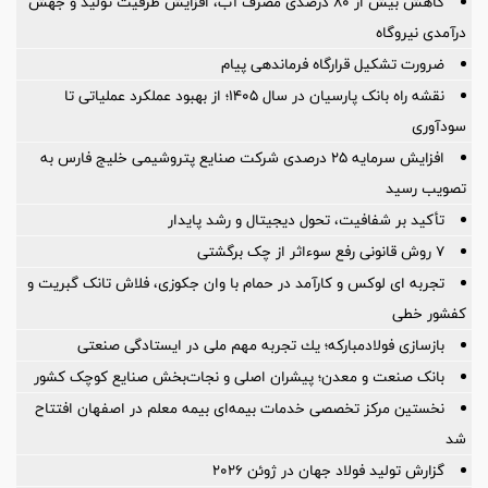
کاهش بیش از ۸۰ درصدی مصرف آب، افزایش ظرفیت تولید و جهش
درآمدی نیروگاه
ضرورت تشكیل قرارگاه فرماندهی پیام
نقشه راه بانک پارسیان در سال ۱۴۰۵؛ از بهبود عملکرد عملیاتی تا
سودآوری
افزایش سرمایه ۲۵ درصدی شرکت صنایع پتروشیمی خلیج فارس به
تصویب رسید
تأکید بر شفافیت، تحول دیجیتال و رشد پایدار
۷ روش قانونی رفع سوء‌اثر از چک برگشتی
تجربه ای لوکس و کارآمد در حمام با وان جکوزی، فلاش تانک گبریت و
کفشور خطی
بازسازی فولادمباركه؛ یك تجربه مهم ملی در ایستادگی صنعتی
بانک صنعت و معدن؛ پیشران اصلی و نجات‌بخش صنایع کوچک کشور
نخستین مرکز تخصصی خدمات بیمه‌ای بیمه معلم در اصفهان افتتاح
شد
گزارش تولید فولاد جهان در ژوئن ۲۰۲۶