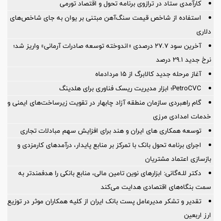
کارآمدی ستاد در ترازوی برنامه تحول و اقتصاد تورمی
استفاده از شاخص قیمت سنگ‌آهن مبتنی بر یوان به جای شاخص‌های
دلاری
آخرین سود ۲۷.۷ درصدی «اندوخته توسعه صادرات آرمانی» واریز شد؛
نرخ جدید ۲۹.۱ درصد
آغاز مرحله جدید کالابرگ از ۱۵ مردادماه
PetroCVC؛ ابزار مدیریت ریسک فناوری برای هلدینگ
گام راهبردی سازمان منطقه آزاد چابهار در تقویت زیرساخت‌های ایمنی و
خدمات امدادی مرزی
توسعه همکاری های ایران و هند برای افزایش سهم مبادلات تجاری
اجرای برنامه تحول بانک با تمرکز بر منابع پایدار، درآمدهای کارمزدی و
بازسازی اعتماد مشتریان
دکتر للـه‌گانی: ابزارهای نوین تامین مالی، منابع بانکی را هدفمندتر به
سمت بنگاه‌های اقتصادی هدایت می‌کند
تقدیر و تشکر مدیرعامل پست بانک ایران از کلیه همکاران موثر در توزیع
ارز اربعین