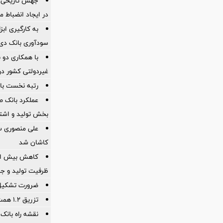
جهش تاریخی 
در ایجاد انضباط م
به کارگیری اب
سودآوری بانک دی در
با همکاری دو 
غیردولتی کشور در 
رتبه نخست بان
عملکرد بانک ص
بخش تولید و اشت
علی منصوری س
کاشان شد
ظرفیت تولید و ج
ضرورت تشكیل ق
تزریق ۱.۲ همت برای تسریع در پرداخت مطالبات