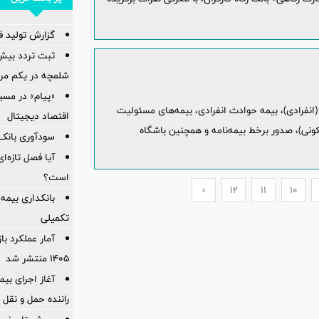
گزارش تولید فول
شلمچه در یکم مرد
«پیام» در مسی
انفرادی)، بيمه حوادث انفرادی، بيمه‌های مسئوليت
اقتصاد دیجیتال
کونی)، صدور برخط بيمه‌نامه و همچنين باشگاه
سودآوری بانک 
آیا فصل تازه‌ا
است؟
›
12
11
10
بانکداری بیمه
تکمیلی
آمار عملكرد با
1405 منتشر شد
راننده حمل و نقل 