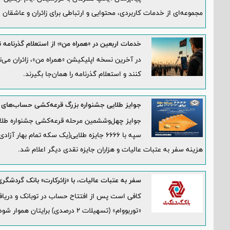
مجموعه‌ای از خدمات کاربردی، محتوایی و ارتباطی برای زائران و عاشقان حض
خدمات اربعین در «همراه من»؛ از استعلام گذرنامه ت
در آخرین نسخه اپلیکیشن «همراه من»، زائران می‌تو
کنند و استعلام گذرنامه را همان‌جا بگیرند.
جوایز طلایی جشنواره بزرگ قرعه‌کشی حساب‌های 
جوایز چهل‌و‌ششمین مرحله قرعه‌کشی جشنواره طلای
هزینه سفر به عتبات عالیات و هزاران جایزه نقدی دیگر اعلام شد.
سفر به عتبات عالیات، با «زائرکارت» بانک گردشگر
«توربووام» (تسهیلات ۲ درصدی) برایتان هموار شود.