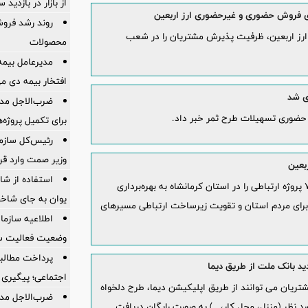
از بازار در بازدی
ی فروش حضوری و غیرحضوری ارز اربعین
روند رشد فروش
ارز اربعین، ظرفیت پذیرش مشتریان را در شعب
محصولات
مدیرعامل بیمه
افتخار بیمه دی م
ی شد
ضرب‌الاجل مدی
حضوری تسهیلات طرح ثمر خبر داد.
برای تكمیل پروژه‌
رئیس‌کل سازما
وزیر صمت وارد ق
استفاده از ش
همراه اول در آستانه افزایش تردد زائران اربعین، ۷۲ پروژه ارتباطی را در استان کرمانشاه به بهره‌برداری
یوان به جای شاخ
 برای مردم استان و تقویت زیرساخت ارتباطی مسیرهای
اطلاعیه سازم
وضعیت فعالیت سام
پرداخت مطالبا
 بانک ملت از طریق دیما
اجتماعی؛ پیگیری ب
تریان می توانند از طریق اپلیکیشن دیما، طرح دلخواه
ضرب‌الاجل مدی
د نظر (منزل، محل کار،...) به صورت رایگان دریافت