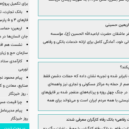
برای تكمیل پروژه‌
بانک تجارت، تأ
فازهای ۴ و ۵ پارس جنوبی
 اربعین حسینی
اربعین؛ حماسه
فر عاشقان حضرت اباعبدالله الحسین (ع)، مؤسسه
جان انسان‌ها در 
ی خود، آمادگی کامل برای ارائه خدمات بانکی و رفاهی
نشست هم افزای
سازمان حج و زیارت
کارآمدی ستاد د
کند؟
تورمی
و نابرابر شده و تجربه نشان داده که حملات دشمن فقط
پیام محمود نج
صم از حمله به مراکز مسکونی و تجاری نیز واهمه‌ای
در جنگ چهل روزه و پرتابه‌های منفجر شده بر قایق‌های
، روز خبرنگار
ستی با همه مردم ایران است و می‌تواند برای همه
چرا قیمت مس دوباره و
پیام مدیرعام
روز خبرنگار
 رفاهی» بانک رفاه کارگران معرفی شدند
پر بحث ترین
 رفاهی» بانک رفاه کارگران، با معرفی نفرات برگزیده