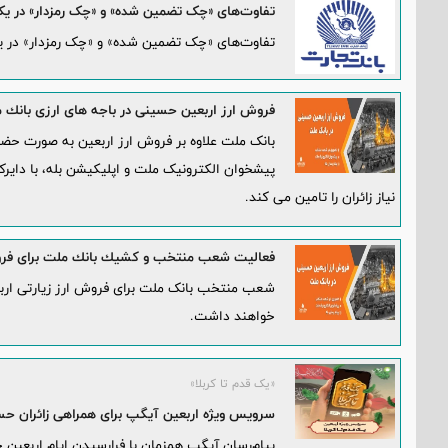
تفاوت‌های «چک تضمین شده» و «چک رمزدار» در یک
تفاوت‌های «چک تضمین شده» و «چک رمزدار» در ی
فروش ارز اربعین حسینی در باجه های ارزی بانك م
بانک ملت علاوه بر فروش ارز اربعین به صورت ح
پیشخوان الکترونیک ملت و اپلیکیشن بله، با دایرکر
نیاز زائران را تامین می کند.
فعالیت شعب منتخب و كشیك بانك ملت برای فروش ارز ارب
خواهند داشت.
«یک قدم تا کربلا»
سرویس ویژه اربعین آیگپ برای همراهی زائران ح
پیام‌رسان آیگپ همزمان با فرارسیدن ایام اربعین 