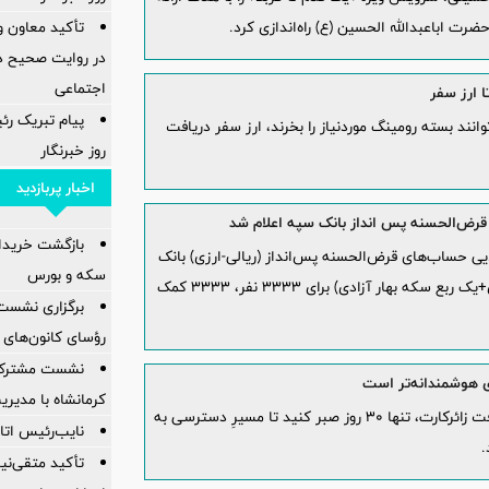
تأکید معاون و
رت اباعبدالله الحسین (ع) راه‌اندازی کرد.
در روایت صحیح د
اجتماعی
ا ارز سفر
پیام تبریک رئ
انند بسته رومینگ موردنیاز را بخرند، ارز سفر دریافت
روز خبرنگار
اخبار پربازدید
قرض‌الحسنه پس انداز بانک سپه اعلام شد
بازگشت خریدارا
ی حساب‌های قرض‌الحسنه پس‌انداز (ریالی-ارزی) بانک
سکه و بورس
سپه با 6666 جایزه طلایی(یک سکه تمام بهار آزادی+یک ربع سکه بهار آزادی) برای 3333 نفر، 3333 کمک
برگزاری نشست
رؤسای کانون‌های 
نشست مشترک ک
ی هوشمندانه‌تر است
کرمانشاه با مدیر
کافی است پس از افتتاح حساب در توبانک و دریافت زائرکارت، تنها ۳۰ روز صبر کنید تا مسیرِ دسترسی به
نایب‌رئیس اتاق
تأکید متقی‌نی