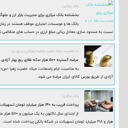
بانک مرکزی/
بخشنامه بانک مركزی برای مديريت بازار ارز و جلوگيری از ايجاد درخو
بانک ها و موسسات اعتباری موظف هستند در زمان ا
نسبت به مسدود سازی معادل ریالی مبلغ ارزی در حساب های متقاضی نزد
به مناسبت میلاد حضرت فاطمه زهرا(س) و روز زن؛
عرضه گسترده 500 هزار سکه طلای ربع بهار آزادی در بورس کالا
آزادی از طریق بورس کالای ایران عرضه می شود.
بانک مرکزی/
پرداخت قریب به 140 هزار میلیارد تومان تسهیلات ازدواج، فرزند و ودیعه مسکن
هزار و 218 میلیارد تومان تسهیلات در شبکه بانکی پرداخت شده است.