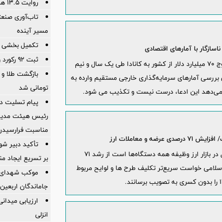
روایت ۱۳.۵ همت ارزش‌آفرینی در فولادمبارکه
تاب‌آوری صنعت
مسیر آینده
تکمیل بخشی از
ثبت ۹۲ رکورد و عبور از سقف تاریخی تولید فولاد
ادعای منتشر شده در ‎روزنامه اطلاعات مبنی بر خروج ۷۰ میلیارد دلار از کشور به کانادا طی یک سال و نیم
 بررسی آمارهای سرمایه‌گذاری خارجی مستقیم وارده به
تومانی شد
ن می‌دهد این ادعا، درست نیست و تکذیب می شود.
پیام تسلیت دک
رئیس هیئت مدیر
مناسبت فرارسیدن
 و معاملات ارز
تأکید دبیر شور
رئیس‌کل بانک مرکزی با تاکید بر اینکه ایجاد تعادل در بازار ارز وظیفه همه دستگاه‌ها است از رشد ۷۱
بر تسریع ایجاد من
اسلامی خواست سریع‌تر تکلیف طرح ها و لوایح مربوط
موکب شهدای با
جاماندگان اربعین
ارزیابی میدان
انزلی