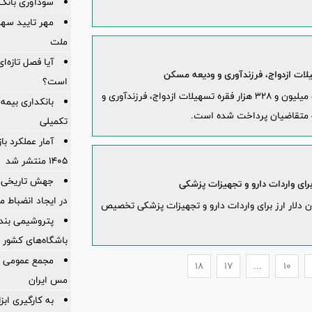
سودآوری بانک 
ملت
آیا فصل تازه‌ا
است؟
از ابتدای سال جاری تا دوم آذر ماه ۱۴۰۱، تعداد یک میلیون و ۳۲۸ هزار فقره تسهیلات ازدواج، فرزندآوری و
بانکداری بیمه
تکمیلی
آمار عملكرد با
1405 منتشر شد
جهش تاریخی 
در ایجاد انضباط م
سال جاری تاکنون ۳ میلیارد و 340 میلیون دلار ارز برای واردات دارو و تجهیزات پزشکی تخصیص
پتروشیمی بندر
باشگاه‌های کشور 
مجمع عمومی ع
18
17
...
10
مس ایران
به کارگیری اب