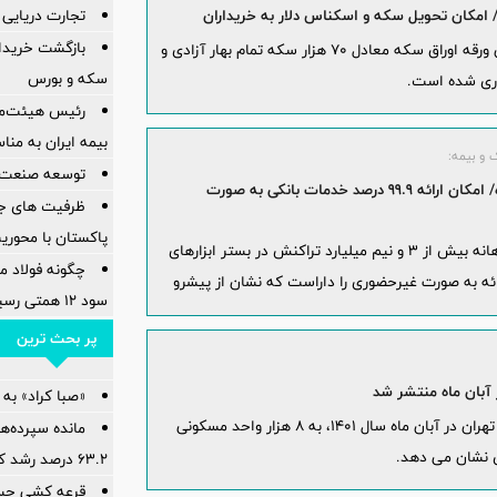
تجارت دریایی 
 امکان تحویل سکه و اسکناس دلار به خریداران
بازگشت خریدارا
تا پایان روز سه شنبه 29 آذرماه بیش از 70 میلیون ورقه اوراق سکه معادل 70 هزار سکه تمام بهار آزادی و
سکه و بورس
رئیس هیئت‌مد
بیمه ایران به من
 و بیمه:
توسعه صنعت 
انجام بیش از 3 و نیم میلیارد تراکنش بانکی در ماه/ امکان ارائه 99.9 درصد خدمات بانکی به صورت
ظرفیت های جدی
پاکستان با محور
رئیس کل بانک مرکزی در کنفرانس تحول دیجیتال، بانک و بیمه گفت: ماهانه بیش از 3 و نیم میلیارد تراکنش در بستر ابزارهای
چگونه فولاد م
صد خدمات بانکی امکان ارائه به صورت غیرحضوری را داراست که نشان از پیشرو
سود ۱۲ همتی رسید
پر بحث ترین
آبان ماه منتشر شد
«صبا کراد» ب
تعداد آپارتمان های مسکونی معامله شده در شهر تهران در آبان ماه سال 1401، به 8 هزار واحد مسکونی
مانده سپرده‌ه
۶۳.۲ درصد رشد کرده است
قرعه کشی حس