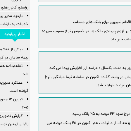
رؤسای کانون‌های 
بازدید مدیر بی
خدمات به بازنشس
ید بر لزوم پایبندی بانک ها در خصوص نرخ مصوب سپرده
اخبار پربازدید
خلف خبر داد.
بیش
بیمه سامان در کرب
تفاهم‌نامه هم
شد
یش می‌یابد، گفت: اکنون در سامانه نیما میانگین نرخ
عملکرد مدیریت
گرفته است
️تبیین 
۱۴۰۵
 ۲۵ بانک رسید
گزارش تصویری 
اوراق گواهی سپرده مدت دار با نرخ سود ۲۳ درصد و معاف از مالیات ، هم اکنون در ۲۵ بانک عرضه می
زائران اربعین توس