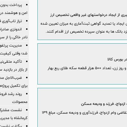
پرداخت بدون کا
امن و هوشمند در
است‎های غير واقعی تخصيص ارز
تراز تاب‌آوری ف
یجاد یا تمدید گواهی ثبت‌آماری به میزان تعیین شده
اندونزی صادر
 بانک ها به عنوان سپرده تخصیص ارز اقدام کنند.
نادر خاکی را از س
مدیریت پرتفوی 
شد؛ وقتی کیفیت، 
تأکید متقی‌نی
به مناسبت ایام باسعادت میلاد حضرت زهرا «س» و روز زن، تعداد 500 هزار قطعه سکه طلای ربع بهار
از بازار در بازدی
ضرب‌الاجل مدی
برای تكمیل پروژه‌
روند رشد فروش
محصولات
نشست مشترک ک
از ابتدای سال تاکنون به یک میلیون و ۵۷۰ هزار متقاضی وام ازدواج، فرزندآوری و ودیعه مسکن، مبلغ ۱۳9
کرمانشاه با مدیر
برگزاری نشست