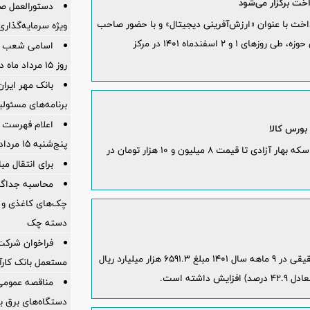
خت برگزار می‌شود
دستورالعمل صد
اخت با عنوان «ارزش‌آفرینی دیجیتال» و با حضور صاحب
ویژه سرمایه‌گذاری
نظران بانکی و اقتصادی و مشارکت بیش از 50 بانک و شرکت فعال در این حوزه، طی روزهای 1 و 2 اسفندماه 1401 در مرکز
اسامی شعب ک
روز 15 مرداد ماه در استانها
برنامه‌های مسئو
اعلام فهرست ش
پنج‌شنبه 15 مرداد ماه 1405
امروز 23 بهمن ماه تعداد 13 هزار و 339 قطعه ربع سکه بهار آزادی تا قیمت 8 میلیون و 10 هزار تومان در
برای انتقال مب
چک‌های کاغذی و 
دسته چک
فراخوان شرکت 
تسهیلات پرداختی خرد شبکه بانکی به اشخاص حقیقی در 9 ماهه سال 1401 مبلغ 6591.3 هزار میلیارد ریال
مستعمل بانک کارآ
مناقصه عمومی 
دستگاه‌های برق بدون