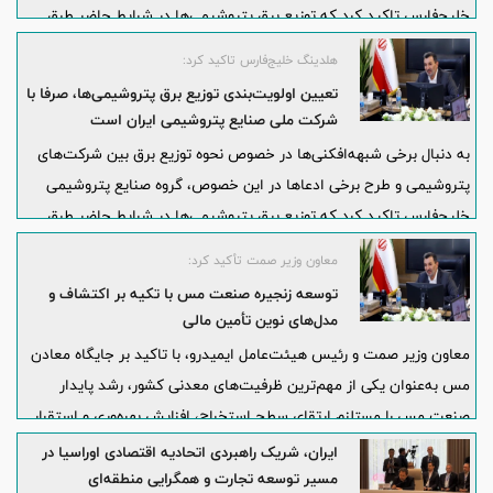
خلیج‌فارس تاکید کرد که توزیع برق پتروشیمی‌ها در شرایط حاضر طبق
قرارداد و بر اساس سهمیه‌ای است که فروشندگان برق به توزیع‌کنندگان
هلدینگ خلیج‌فارس تاکید کرد:
برق می‌دهند و اولویت‌ها و مقادیر آن، صرفا توسط شرکت ملی صنایع
تعیین اولویت‌بندی توزیع برق پتروشیمی‌ها، صرفا با
پتروشیمی تعیین می‌شود.
شرکت ملی صنایع پتروشیمی ایران است
به دنبال برخی شبهه‌افکنی‌ها در خصوص نحوه توزیع برق بین شرکت‌های
پتروشیمی و طرح برخی ادعاها در این خصوص، گروه صنایع پتروشیمی
خلیج‌فارس تاکید کرد که توزیع برق پتروشیمی‌ها در شرایط حاضر طبق
قرارداد و بر اساس سهمیه‌ای است که فروشندگان برق به توزیع‌کنندگان
معاون وزیر صمت تأکید کرد:
برق می‌دهند و اولویت‌ها و مقادیر آن، صرفا توسط شرکت ملی صنایع
توسعه زنجیره صنعت مس با تکیه بر اکتشاف و
پتروشیمی تعیین می‌شود.
مدل‌های نوین تأمین مالی
معاون وزیر صمت و رئیس هیئت‌عامل ایمیدرو، با تاکید بر جایگاه معادن
مس به‌عنوان یکی از مهم‌ترین ظرفیت‌های معدنی کشور، رشد پایدار
صنعت مس را مستلزم ارتقای سطح استخراج، افزایش بهره‌وری و استقرار
استانداردهای جهانی در این صنعت عنوان کرد.
ایران، شریک راهبردی اتحادیه اقتصادی اوراسیا در
مسیر توسعه تجارت و همگرایی منطقه‌ای