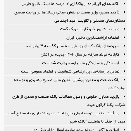
ناگفته‌های قربانزاده از واگذاری ۱۲ درصد هلدینگ خلیج فارس
تأکید معاون وزیر صمت بر نقش حیاتی رسانه‌ها در روایت صحیح
دستاوردهای صنعتی و تقویت امید اجتماعی
وزیر صمت روز خبرنگار را تبریک گفت
اعتماد؛ ارزشمندترین ذخیره ایران
سپرده‌های بانک کشاورزی طی سه سال گذشته ۳ برابر شد
کارنامه فولاد مبارکه در سال ۱۴۰۴؛آبدیده در آتش
ایستادگی و سازندگی ما، نیازمند روایت شماست
تعامل با رسانه‌ها، پل ارتباطی شفافیت و اعتماد عمومی است
بانک صنعت و معدن؛ پیشران تأمین مالی صنایع راهبردی و توسعه
تولید کشور
بازدید معاون حقوقی و وصول مطالبات بانک صنعت و معدن از طرح
شرکت یکتا گرانول میبد
موافقت صندوق توسعه ملی با پرداخت تسهیلات ارزی به صنایع آسیب
دیده از جنگ با عاملیت "بانک شهر
اصلاحیه آگهی مرحله سوم مزایده اموال مازاد بانک دی