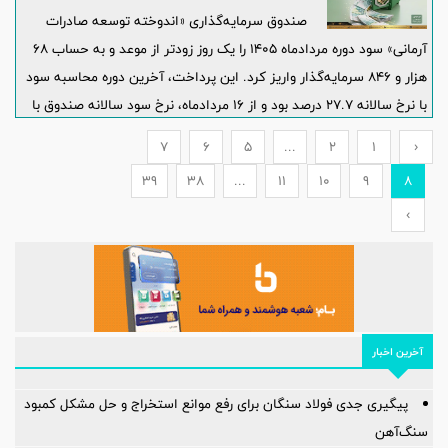
صندوق سرمایه‌گذاری «اندوخته توسعه صادرات
آرمانی» سود دوره مردادماه ۱۴۰۵ را یک روز زودتر از موعد و به حساب ۶۸
هزار و ۸۴۶ سرمایه‌گذار واریز کرد. این پرداخت، آخرین دوره محاسبه سود
با نرخ سالانه ۲۷.۷ درصد بود و از ۱۶ مردادماه، نرخ سود سالانه صندوق با
۱.۴ واحد درصد افزایش به ۲۹.۱ درصد رسید.
7
6
5
...
2
1
‹
39
38
...
11
10
9
8
›
آخرین اخبار
پیگیری جدی فولاد سنگان برای رفع موانع استخراج و حل مشکل کمبود
سنگ‌آهن