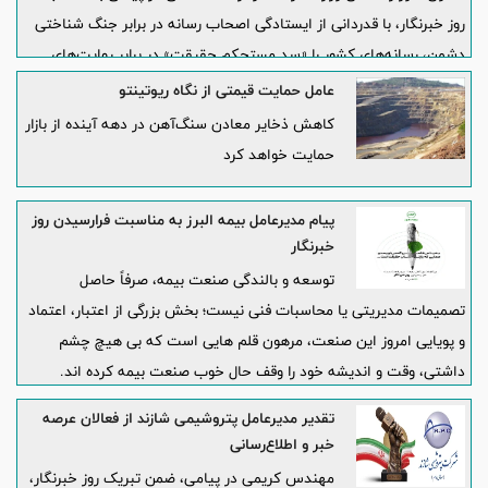
روز خبرنگار، با قدردانی از ایستادگی اصحاب رسانه در برابر جنگ شناختی
دشمن، رسانه‌های کشور را «سد مستحکم حقیقت» در برابر روایت‌های
تحریف‌شده دانست و نوشت: رسانه‌های ایران در این آزمون بزرگ، با وجود
عامل حمایت قیمتی از نگاه ریوتینتو
همه محدودیت‌ها و دشواری‌ها، جلوه‌ای درخشان از مسئولیت‌پذیری
کاهش ذخایر معادن سنگ‌آهن در دهه آینده از بازار
حرفه‌ای و تعهد ملی به نمایش گذاشتند.
حمایت خواهد کرد
پیام مدیرعامل بیمه البرز به مناسبت فرارسیدن روز
خبرنگار
توسعه و بالندگی صنعت بیمه، صرفاً حاصل
تصمیمات مدیریتی یا محاسبات فنی نیست؛ بخش بزرگی از اعتبار، اعتماد
و پویایی امروز این صنعت، مرهون قلم هایی است که بی هیچ چشم
داشتی، وقت و اندیشه خود را وقف حال خوب صنعت بیمه کرده اند.
تقدیر مدیرعامل پتروشیمی شازند از فعالان عرصه
خبر و اطلاع‌رسانی
مهندس کریمی در پیامی، ضمن تبریک روز خبرنگار،