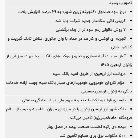
تصویب رسید
نرخ سود صندوق «گنجینه زرین شهر» به ۲۹ درصد افزایش یافت
کریتی ثانی سکاندار جدید شرکت پایا شد
۷ روش قانونی رفع سوء‌اثر از چک برگشتی
تجربه ای لوکس و کارآمد در حمام با وان جکوزی، فلاش تانک گبریت و
کفشور خطی
آغاز عملیات آماده‌سازی و تجهیز موکب‌های بانک سپه جهت میزبانی از
زائران اربعین ۱۴۰۵
دریافت ارز اربعین؛ از طریق امید بانک سپه
اعزام کاروان خودرویی خودپردازهای سیار بانک سپه جهت ارائه خدمات
بانکی به زائران اربعین حسینی
بازسازی فولادمباركه؛ یك تجربه مهم ملی در ایستادگی صنعتی
بانک شهر ارز اربعین زائران را در مرزهای مهران، شلمچه و ترمینال سلام
فرودگاه امام‌خمینی(ره) تأمین می‌کند
بیمه دی رتبه نخست صنعت بیمه در فصل بهار
۵۰۰ مگاوات برق برای صنایع تأمین شد