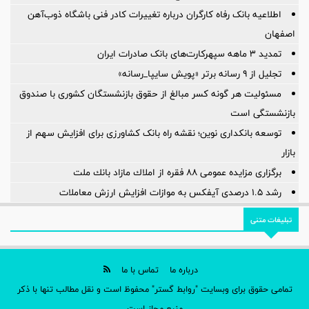
اطلاعیه بانک رفاه کارگران درباره تغییرات کادر فنی باشگاه ذوب‌آهن
اصفهان
تمدید 3 ماهه سپهرکارت‌های بانک صادرات ایران
تجلیل از ۹ رسانه برتر «پویش سایپا_رسانه»
مسئولیت هر گونه کسر مبالغ از حقوق بازنشستگان کشوری با صندوق
بازنشستگی است
توسعه بانکداری نوین؛ نقشه راه بانک کشاورزی برای افزایش سهم از
بازار
برگزاری مزایده عمومی ۸۸ فقره از املاك مازاد بانك ملت
رشد ۱.۵ درصدی آیفکس به موازات افزایش ارزش معاملات
تبلیغات متنی
درباره ما
تماس با ما
تمامی حقوق برای وبسایت "روابط گستر" محفوظ است و نقل مطالب تنها با ذکر
منبع مجاز است