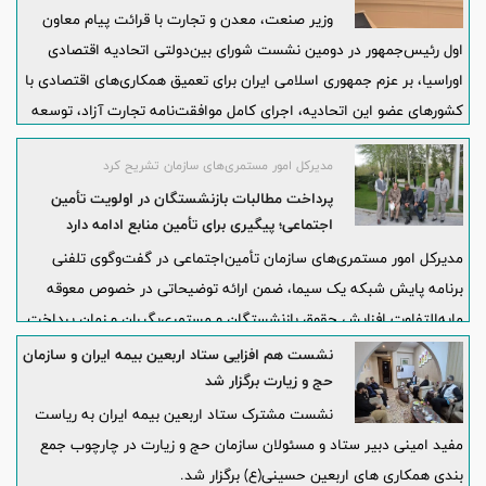
وزیر صنعت، معدن و تجارت با قرائت پیام معاون
اول رئیس‌جمهور در دومین نشست شورای بین‌دولتی اتحادیه اقتصادی
اوراسیا، بر عزم جمهوری اسلامی ایران برای تعمیق همکاری‌های اقتصادی با
کشورهای عضو این اتحادیه، اجرای کامل موافقت‌نامه تجارت آزاد، توسعه
کریدورهای ترانزیتی، تقویت همکاری‌های مالی و بانکی و بهره‌گیری از
مدیرکل امور مستمری‌های سازمان تشریح کرد
ظرفیت‌های مشترک برای تحقق رشد و رفاه منطقه‌ای تأکید کرد.
پرداخت مطالبات بازنشستگان در اولویت تأمین
اجتماعی؛ پیگیری برای تأمین منابع ادامه دارد
مدیرکل امور مستمری‌های سازمان تأمین‌اجتماعی در گفت‌و‌گوی تلفنی
برنامه پایش شبکه یک سیما، ضمن ارائه توضیحاتی در خصوص معوقه
مابه‌التفاوت افزایش حقوق بازنشستگان و مستمری‌بگیران و زمان پرداخت
آن، تأکید کرد: سازمان تمام تلاش خود را انجام می‌دهد که در اسرع وقت
نشست هم افزایی ستاد اربعین بیمه ایران و سازمان
این معوقات پرداخت شود و این مهم، اولین و اصلی‌ترین دغدغه این
حج و زیارت برگزار شد
روزهای ما است.
نشست مشترک ستاد اربعین بیمه ایران به ریاست
مفید امینی دبیر ستاد و مسئولان سازمان حج و زیارت در چارچوب جمع
بندی همکاری های اربعین حسینی(ع) برگزار شد.