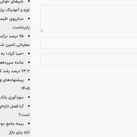
خبرهای خوش ا
اوره و آمونیاک بر
سناریوی «قیمت
پابرجاست
95 درصد درآ
عملیاتی تامین شد
«صبا کراد» ب
مانده سپرده‌ه
۶۳.۲ درصد رشد کرده است
پیشنهادهای وی
۱۴۰۵
سودآوری بانک 
آیا فصل تازه‌ا
است؟
بیمه جامع دوچ
تازه برای بازار