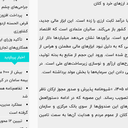
 ارزهای خرد و کلان
جراحی‌های چشم در
درآمد ثابت ارزی را زده است. این ابزار مالی جدید،
قرض الحسنه ازدوا
 کشور باز می‌کند. سالیان متمادی است که اقتصاد
کشاورزی
و است. برآوردها نشان می‌دهد میلیاردها دلار ارز
تأکید وزرای ای
 که به دلیل نبود ابزارهای مالی مطمئن و هراس از
همکاری‌های تجاری
 شده است. ورود این حجم از منابع به بدنه تولید،
اخبار پربازدید
طرح‌های ارزآور و نوسازی زیرساخت‌های ملی است. در
ی دادن این سرمایه‌ها با بخش مولد برداشته است.
بیش
بیمه سامان در کرب
تفاهم‌نامه هم
بر اساس این گزارش، هیات عامل بانک مرکزی در جلسه 18 خرداد ماه 1405، «شیوه‌نامه پذیرش و صدور مجوز ارکان ناظر
شد
 تصویب رساند. این مصوبه که در ادامه دستورالعمل
عملکرد مدیریت
های این صندوق‌ها از سوی بانک مرکزی و سازمان
گرفته است
کلان از عموم مردم و هدایت آن‌ها به سمت تامین
️تبیین 