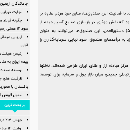
جاماندگان اربعین
تجارت دریایی 
با فعالیت این صندوق‌ها، منابع خرد مردم علاوه بر
چگونه فولاد م
د که نقش موثری در بازسازی صنایع آسیب‌دیده از
سود ۱۲ همتی رسید
جنگ تحمیلی اخیر ایفا خواهند کرد. همچنین بر اساس ماده (5) دستورالعمل، این صندوق‌ها می‌توانند به عنوان
ارزیابی میدان
د به درآمدهای صندوق، سود نهایی سرمایه‌گذاران را
انزلی
رئیس هیئت‌مد
بیمه ایران به من
 مبادله ارز و طلای ایران طراحی شده‌اند، نه‌تنها
توسعه صنعت 
ارتباطی جدیدی میان بازار پول و سرمایه برای توسعه
ظرفیت های جدی
پاکستان با محور
تبدیل قبوض آب
پر بحث ترین
جهش ۲۱۳ درصدی سود خالص پاکسان
روایت 