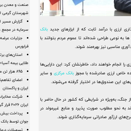
صنعت و معدن برا
شهرستان گرمی اس
گزارش مسیر اح
اری ارزی با درآمد ثابت که از ابزارهای جدید
بانک
سرمایه در مجمع 
ا به نوعی طراحی شده‌اند تا عموم مردم بتوانند با
جزئیات عرضه ع
فرابورس
ری مناسبی نیز بهره‌مند شوند.
استان‌های برت
طلایی بیمه آسیا»
ی را انجام خواهند داد، خاطرنشان کرد: این دارایی‌ها
895 هزار تن محصول روی میز فروش می رود
ه خاص ارزی صادرشده با مجوز
بانک مرکزی
و سایر
امضای تفاهم‌ن
‌های این صندوق‌ها در اختیار گرفته می‌شوند.
ایران و پاکستان
شرکت مخابرات 
ز جنگ، به‌ویژه در شرایطی که کشور در حال حاضر با
ایران ۲۰۲۶ قرار گرفت
ند به نحو مطلوب صورت پذیرد و منابع غیرمولد در
‌های ارزآور صادراتی سرمایه‌گذاری شوند.
جوان توسط بانک م
تسهیلات درمان