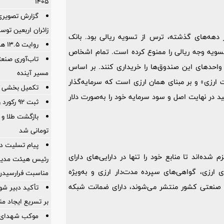
۱۴۰۵
گزارش تصویری 
زائران اربعین توس
ر دهه‌های گذشته، ترس از تسویه ریالی بود. بانک
روایت ۱۳.۵ همت ارزش‌آفرینی در فولادمبارکه
 این دستورالعمل، هرگونه تسویه وجه ریالی را ممنوع کرده است. تمام اشخاص
تاب‌آوری صنعت
واحدهای این صندوق‌ها را خریداری کنند. بر اساس
مسیر آینده
ت ارزی» و بر مبنای همان ارزی است که سرمایه‌گذار
تکمیل بخشی از
ید در نهایت اصل و سود سرمایه خود را به‌صورت دلار
ثبت ۹۲ رکورد و عبور از سقف تاریخی تولید فولاد
تومانی شد
پیام تسلیت دک
شده‌اند تا منابع خود را تنها در دارایی‌های دارای
رئیس هیئت مدیر
ی ارزی، گواهی‌های سپرده مدت‌دار ارزی و به‌ویژه
مناسبت فرارسیدن
رگ صنعتی کشور منتشر می‌شوند، دارای ضمانت شبکه
تأکید دبیر شور
بر تسریع ایجاد من
موکب شهدای با