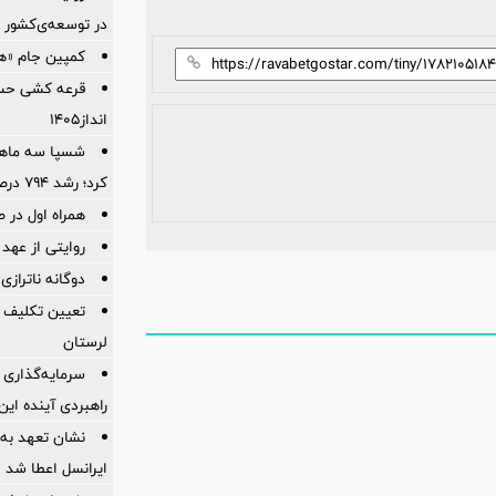
در توسعه‌‌ی‌کشور
کمپین جام «هم
قرعه کشی حس
انداز1405
شسپا سه ماهه
کرد؛ رشد ۷۹۴ درصدی سود خالص نفت سپاهان
همراه اول در ص
روایتی از عهد 
دوگانه ناترازی
تعیین تکلیف 
لرستان
سرمایه‌گذاری 
راهبردی آینده ای
نشان تعهد به 
ایرانسل اعطا شد