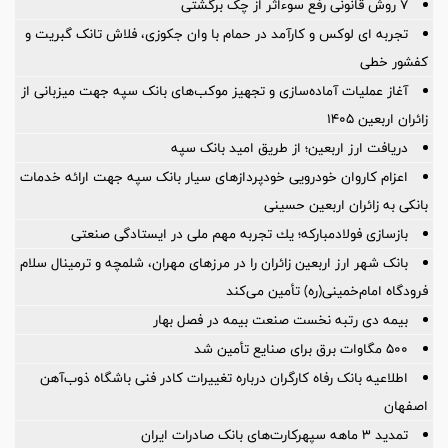
۷ روش قانونی رفع سوء‌اثر از چک برگشتی
تجربه ای لوکس و کارآمد در حمام با وان جکوزی، فلاش تانک گبریت و
کفشور خطی
آغاز عملیات آماده‌سازی و تجهیز موکب‌های بانک سپه جهت میزبانی از
زائران اربعین ۱۴۰۵
دریافت ارز اربعین؛ از طریق امید بانک سپه
اعزام کاروان خودرویی خودپردازهای سیار بانک سپه جهت ارائه خدمات
بانکی به زائران اربعین حسینی
بازسازی فولادمباركه؛ یك تجربه مهم ملی در ایستادگی صنعتی
بانک شهر ارز اربعین زائران را در مرزهای مهران، شلمچه و ترمینال سلام
فرودگاه امام‌خمینی(ره) تأمین می‌کند
بیمه دی رتبه نخست صنعت بیمه در فصل بهار
۵۰۰ مگاوات برق برای صنایع تأمین شد
اطلاعیه بانک رفاه کارگران درباره تغییرات کادر فنی باشگاه ذوب‌آهن
اصفهان
تمدید 3 ماهه سپهرکارت‌های بانک صادرات ایران