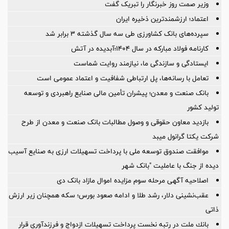
وزیر صمت روز خبرنگار را تبریک گفت
اعتماد؛ ارزشمندترین ذخیره ایران
سپرده‌های بانک کشاورزی طی سه سال گذشته ۳ برابر شد
کارنامه فولاد مبارکه در سال ۱۴۰۴؛آبدیده در آتش
ایستادگی و سازندگی ما، نیازمند روایت شماست
تعامل با رسانه‌ها، پل ارتباطی شفافیت و اعتماد عمومی است
بانک صنعت و معدن؛ پیشران تأمین مالی صنایع راهبردی و توسعه
تولید کشور
بازدید معاون حقوقی و وصول مطالبات بانک صنعت و معدن از طرح
شرکت یکتا گرانول میبد
موافقت صندوق توسعه ملی با پرداخت تسهیلات ارزی به صنایع آسیب
دیده از جنگ با عاملیت "بانک شهر
اصلاحیه آگهی مرحله سوم مزایده اموال مازاد بانک دی
عقب‌نشینی دلار، رشد طلا و ادامه صعود بورس؛ سکه همچنان زیر ارزش
ذاتی
بانك ملت در رتبه نخست پرداخت تسهیلات ازدواج و فرزندآوری قرار