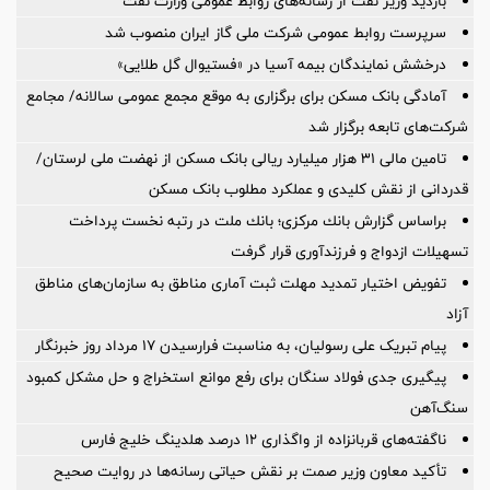
بازدید وزیر نفت از رسانه‌های روابط عمومی وزارت نفت
سرپرست روابط عمومی شركت ملی گاز ایران منصوب شد
درخشش نمایندگان بیمه آسیا در «فستیوال گل طلایی»
آمادگی بانک مسکن برای برگزاری به موقع مجمع عمومی سالانه/ مجامع
شرکت‌های تابعه برگزار شد
تامین مالی ۳۱ هزار میلیارد ریالی بانک مسکن از نهضت ملی لرستان/
قدردانی از نقش کلیدی و عملکرد مطلوب بانک مسکن
براساس گزارش بانك مركزی؛ بانك ملت در رتبه نخست پرداخت
تسهیلات ازدواج و فرزندآوری قرار گرفت
تفویض اختیار تمدید مهلت ثبت آماری مناطق به سازمان‌های مناطق
آزاد
پیام تبریک علی رسولیان، به مناسبت فرارسیدن ۱۷ مرداد روز خبرنگار
پیگیری جدی فولاد سنگان برای رفع موانع استخراج و حل مشکل کمبود
سنگ‌آهن
ناگفته‌های قربانزاده از واگذاری ۱۲ درصد هلدینگ خلیج فارس
تأکید معاون وزیر صمت بر نقش حیاتی رسانه‌ها در روایت صحیح