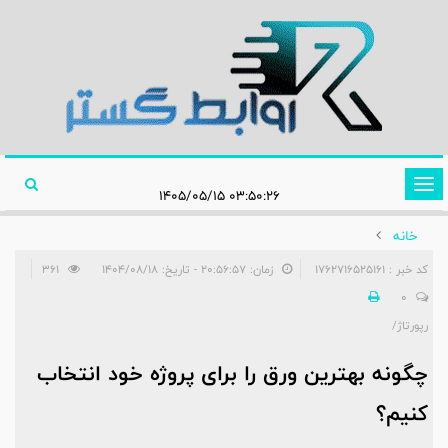
تغییر
۰۳:۵۰:۲۶ ۱۴۰۵/۰۵/۱۵
وضعیت
خانه
ناوبری
کد خبر : 1762716525161
زمان: ۲۰:۵۶:۵۷ - تاریخ: ۱۴۰۴/۰۸/۱۸
361
0
رپورتاژ/
چگونه بهترین ورق را برای پروژه خود انتخاب
کنیم؟