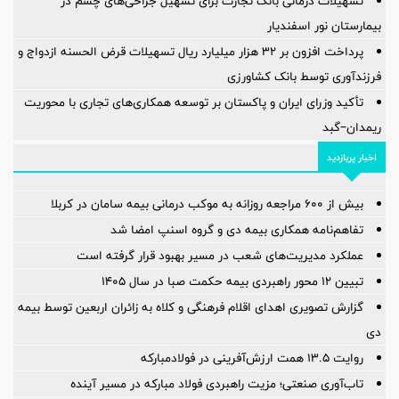
تسهیلات درمانی بانک تجارت برای تسهیل جراحی‌های چشم در
بیمارستان نور اسفندیار
پرداخت افزون بر 32 هزار میلیارد ریال تسهیلات قرض الحسنه ازدواج و
فرزندآوری توسط بانک کشاورزی
تأکید وزرای ایران و پاکستان بر توسعه همکاری‌های تجاری با محوریت
ریمدان–گبد
اخبار پربازدید
بیش از ۶۰۰ مراجعه روزانه به موکب درمانی بیمه سامان در کربلا
تفاهم‌نامه همکاری بیمه دی و گروه اسنپ امضا شد
عملکرد مدیریت‌های شعب در مسیر بهبود قرار گرفته است
️تبیین ۱۲ محور راهبردی بیمه حکمت صبا در سال ۱۴۰۵
گزارش تصویری اهدای اقلام فرهنگی و کلاه به زائران اربعین توسط بیمه
دی
روایت ۱۳.۵ همت ارزش‌آفرینی در فولادمبارکه
تاب‌آوری صنعتی؛ مزیت راهبردی فولاد مبارکه در مسیر آینده