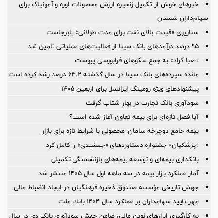
خبرهای خوش از تکمیل زنجیره ارزش محصولات اوره و آمونیاک برای
سهام‌داران شستان
سناریوی «قیمت بالای نفت برای مدت طولانی» پابرجاست
95 درصد درآمدهای بانک سینا از فعالیت‌های عملیاتی تامین شد
«صبا کراد» به جمع سکوهای فرابورسی پیوست
مانده سپرده‌های بانک سینا در سال گذشته ۶۳.۲ درصد رشد کرده است
پیشنهادهای ویژه رومینگ ایرانسل برای اربعین ۱۴۰۵
سودآوری بانک تجارت در بهار شتاب گرفت
آیا فصل تازه‌ای برای بیمه تعاون آغاز شده است؟
بیمه جامع دوچرخه سامان؛ محصولی با شرایط تازه برای بازار
«پزشکیان» جشنواره دستاوردهای «جمشیدی» را کامل کرد
بانکداری بیمه‌ای و توسعه بیمه‌های بازنشستگی تکمیلی
آمار عملكرد بازار بیمه در سه ماهه اول سال 1405 منتشر شد
جهش تاریخی مؤسسه صندوق ذخیره فرهنگیان در ایجاد انضباط مالی
مهر تایید سهامداران بر عملكرد سال ۱۴۰۴ بانك ملت
به کارگیری ابزارهای نوین مالی، ضامن جهش سودآوری بانک دی در سال