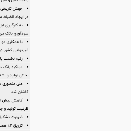
جهش تاریخی 
در ایجاد انضباط م
به کارگیری اب
سودآوری بانک دی در
با همکاری دو 
غیردولتی کشور در 
رتبه نخست بان
عملکرد بانک ص
بخش تولید و اشت
علی منصوری س
کاشان شد
ظرفیت تولید و ج
ضرورت تشكیل ق
تزریق ۱.۲ همت برای تسریع در پرداخت مطالبات