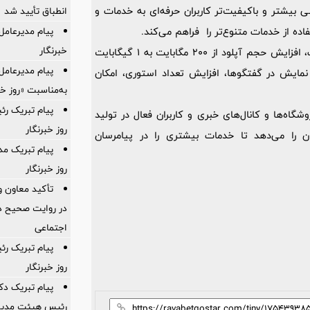
یشتر و باکیفیت‌تر کاربران حرفه‌ای به خدمات و
انطباق تأیید شد
پیام مدیرعامل
اده از خدمات متنوع‌تر را فراهم می‌کند.
خبرنگار
در نسخه پرو سروش‌پلاس امکاناتی از جمله: حذف نمایش تبلیغات، افزایش حجم آپلود از 200 مگابایت به 1 گیگابایت
پیام مدیرعام
نمایش در گفتگوها، افزایش تعداد استوری، امکان
به‌مناسبت «روز خب
پیام تبریک ر
گاه‌ها و کانال‌های خبری و کاربران فعال در تولید
روز خبرنگار
ن را می‌دهد تا خدمات بیشتری را در پیامرسان
پیام تبریک مد
روز خبرنگار
تأکید معاون و
در روایت صحیح د
اجتماعی
پیام تبریک رئ
روز خبرنگار
پیام تبریک دک
رئیس هیئت مدیره