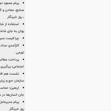
پیام محمود نج
، روز خبرنگار
استفاده از ش
یوان به جای شاخ
چرا قیمت مس دوباره و
کارآمدی ستاد د
تورمی
پرداخت مطالبا
اجتماعی؛ پیگیری ب
نشست هم افزای
سازمان حج و زیارت
اربعین؛ حماسه
جان انسان‌ها در 
پیام مدیرعام
روز خبرنگار