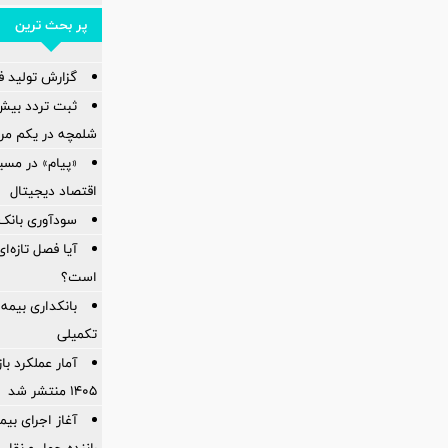
پر بحث ترین
گزارش تولید فول
شلمچه در یکم مرد
«پیام» در مسی
اقتصاد دیجیتال
سودآوری بانک 
آیا فصل تازه‌ا
است؟
بانکداری بیمه
تکمیلی
آمار عملكرد با
1405 منتشر شد
راننده حمل و نقل 