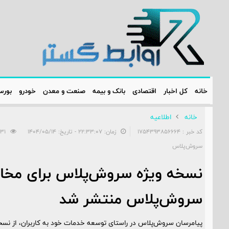
خانه
کل اخبار
اقتصادی
بانک و بیمه
صنعت و معدن
خودرو
بور
خانه
اطلاعیه‌
کد خبر : 1754393856664
زمان: ۲۲:۳۳:۰۷ - تاریخ: ۱۴۰۴/۰۵/۱۴
531
سروش‌پلاس
نسخه ویژه سروش‌پلاس برای مخاط
سروش‌پلاس منتشر شد
پیامرسان سروش‌پلاس در راستای توسعه خدمات خود به کاربران، از نسخه