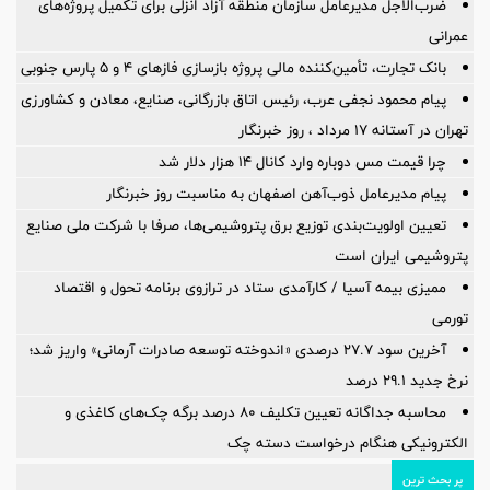
ضرب‌الاجل مدیرعامل سازمان منطقه آزاد انزلی برای تكمیل پروژه‌های
عمرانی
بانک تجارت، تأمین‌کننده مالی پروژه بازسازی فازهای ۴ و ۵ پارس جنوبی
پیام محمود نجفی عرب، رئیس اتاق بازرگانی، صنایع، معادن و کشاورزی
تهران در آستانه 17 مرداد ، روز خبرنگار
چرا قیمت مس دوباره وارد کانال ۱۴ هزار دلار شد
پیام مدیرعامل ذوب‌آهن اصفهان به مناسبت روز خبرنگار
تعیین اولویت‌بندی توزیع برق پتروشیمی‌ها، صرفا با شرکت ملی صنایع
پتروشیمی ایران است
ممیزی بیمه آسیا / کارآمدی ستاد در ترازوی برنامه تحول و اقتصاد
تورمی
آخرین سود ۲۷.۷ درصدی «اندوخته توسعه صادرات آرمانی» واریز شد؛
نرخ جدید ۲۹.۱ درصد
محاسبه جداگانه تعیین تکلیف 80 درصد برگه چک‌های کاغذی و
الکترونیکی هنگام درخواست دسته چک
پر بحث ترین