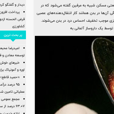
ديدار و گفتگو كرد
صنعتی مسکن شبیه به مرفین گفته می‌شود که در
 آن‌ها در بدن همانند کار انتقال‌دهنده‌های عصبی
قرض الحسنه ازدوا
رکزی موجب تخفیف احساس درد در بدن می‌شوند.
کشاورزی
پر بحث ترین
امیدرضا محبع
توسعه معادن و فل
خبرهای خوش ا
اوره و آمونیاک بر
؛«حمید قاطع» 
95 درصد درآ
عملیاتی تامین شد
مجمع عمومی عا
۶۳.۰۷ درصد از سهام‌داران برگزار شد
ارائه خدمت حس