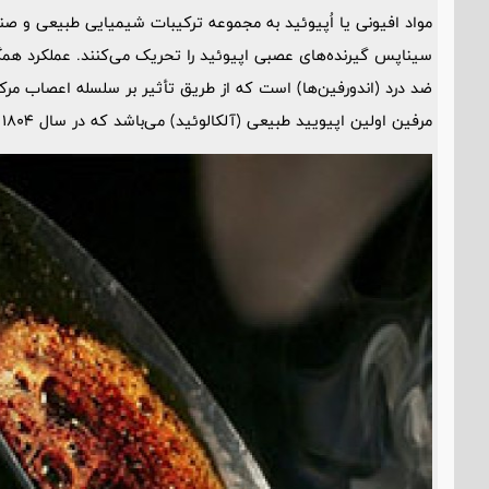
مواد افیونی یا اُپیوئید به مجموعه ترکیبات شیمیایی طبیعی و 
سیناپس گیرنده‌های عصبی اپیوئید را تحریک می‌کنند. عملکرد همگی
ضد درد (اندورفین‌ها) است که از طریق تأثیر بر سلسله اعصاب م
مرفین اولین اپیویید طبیعی (آلکالوئید) می‌باشد که در سال 1804 توسط یک داروساز آلمانی به