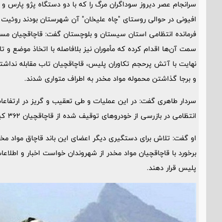
افیونی در حوالی روستای "چاه علیخان" آن شهرستان بودند روئیت و
فرمانده انتظامی استان سیستان و بلوچستان گفت: قاچاقچیان مسلح
سمت آن‌ها اقدام کرده که مأموران نیز بلافاصله با اتخاذ موضع و ت
نهایت با آتش پرحجم تکاوران پلیس، قاچاقچیان تاب مقابله نداشته،
و برجا گذاشتن محموله مواد مخدر به اطراف متواری شدند.
سردار طاهری گفت: در این عملیات و طی تعقیب و گریز در ارتفاعا
انتظامی در بازرسی از خودرو‌های توقیف شده از قاچاقچیان 362 کیلو 600 گرم مواد افیونی از نوع تریاک کشف کردند.
او گفت: تلاش برای دستگیری دیگر اعضای این باند قاچاق مواد مخدر
پلیس قرار دهند.