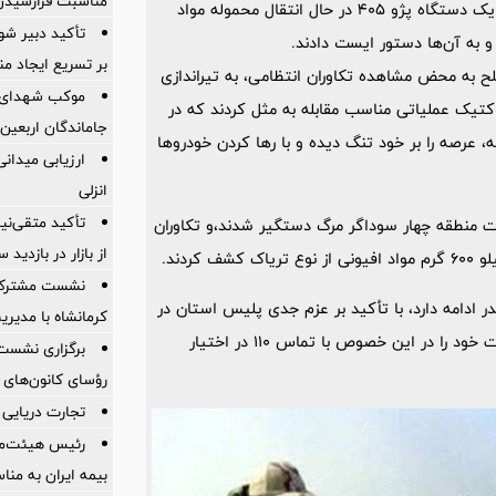
مناسبت فرارسیدن
سرانجام عصر دیروز سوداگران مرگ را که با دو دستگاه پژو پارس و یک دستگاه پژو 405 در حال انتقال محموله مواد
تأکید دبیر شور
 به آن‌ها دستور ایست دادند.
بر تسریع ایجاد من
 به محض مشاهده تکاوران انتظامی، به تیراندازی
موکب شهدای با
اکتیک عملیاتی مناسب مقابله به مثل کردند که در
جاماندگان اربعین
 عرصه را بر خود تنگ دیده و با رها کردن خودرو‌ها
ارزیابی میدان
انزلی
تأکید متقی‌نی
ت منطقه چهار سوداگر مرگ دستگیر شدند،و تکاوران
از بازار در بازدی
نشست مشترک ک
 ادامه دارد، با تأکید بر عزم جدی پلیس استان در
کرمانشاه با مدیر
برخورد با قاچاقچیان مواد مخدر از شهروندان خواست اخبار و اطلاعات خود را در این خصوص با تماس 110 در اختیار
برگزاری نشست
رؤسای کانون‌های 
تجارت دریایی 
رئیس هیئت‌مد
بیمه ایران به من