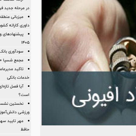
در مرحله جدید فر
میزبانی منطقه 
داوری كاراته كشور
پیشنهادهای وی
۱۴۰۵
سودآوری بانک 
مجمع شسپا 200 تومان سود نقدی تقسیم کرد
تاکید مدیرعامل
خدمات بانکی
آیا فصل تازه‌ا
است؟
نخستین نشست 
ورزشی دانش‌آموزان
حافظ