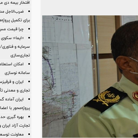
افتخار بیمه دی م
ضرب‌الاجل مدی
برای تكمیل پروژه‌
چرا قیمت مس دوباره و
«ایما»؛ سکوی 
سرمایه و فناوری/ 
تجاری‌سازی
امکان استعلام
سامانه نوسازی
ایران و قرقیز
تجاری و معدنی تأ
ایران آماده 
پروژه‌محور با اع
بهره گیری حدا
تجارت آزاد ایران 
معاونت توسعه 