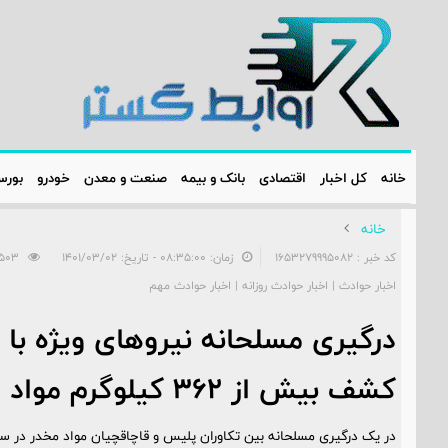
خانه
کل اخبار
اقتصادی
بانک و بیمه
صنعت و معدن
خودرو
بور
خانه
کد خبر : 1653279995082
زمان: ۰۸:۳۵:۰۰ - تاریخ: ۱۴۰۱/۰۳/۰۲
2503
اخبار حوادث | اخبار حوادث روزانه | اخبار حوادث مهم
درگیری مسلحانه نیروهای ویژه با 
کشف بیش از ۳۶۲ کیلوگرم مواد افیونی