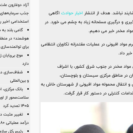
آزاد دوغارون علت
ند نباشد. هدف از انتشار
اخبار حوادث
اگاهی
جذب سرمایه‌های ا
استخدامی اخیر را
ری و درگیری مسلحانه زیاد به چشم می خورد. در
گامی بلند به
مواد مخدر خبر می دهیم.
هوشمند» در منطقه
امی سیستان و بلوچستان از کشف بیش از 362 کیلوگرم مواد افیونی در عملیات مقتدرانه تکاوران انتظامی
برای توانمندسازی 
بر داد.
موج بی‌پایان 
دارد
 مواد مخدر در جنوب شرق کشور، با اشراف
شفاف‌سازی درب
ان در مناطق مرکزی سیستان و بلوچستان،
و بین‌المللی
 و انتقال محموله مواد افیونی از شهرستان خاش به
بانک مرکزی، اس
امات کنترلی در دستور کار قرار گرفت.
سلامت‌محور از اورا
۱۴۰۵ تمدید کرد
تغییر مثبت در
درآمد عملیاتی 80 درصد رشد کرد
رئیس‌کل سازما