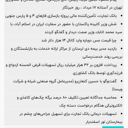
تهران در آستانه 17 مرداد ، روز خبرنگار
بانک تجارت، تأمین‌کننده مالی پروژه بازسازی فازهای ۴ و ۵ پارس جنوبی
شش وزیر کابینه پاکستان با حضور در سفارت ایران در اسلام آباد، با
سيد محمد اتابك وزير صمت ديدار و گفتگو كردند
چرا قیمت مس دوباره وارد کانال ۱۴ هزار دلار شد
بازدید مدیر بیمه دی لرستان از مراکز ارائه خدمات به بازنشستگان و
بررسی روند خدمت‌رسانی
پرداخت افزون بر 32 هزار میلیارد ریال تسهیلات قرض الحسنه ازدواج و
فرزندآوری توسط بانک کشاورزی
گفت‌وگو با حسین كنعان‌رو (مدیرعامل گروه صنعتی شیله و شركت
ویسنا)
محاسبه جداگانه تعیین تکلیف 80 درصد برگه چک‌های کاغذی و
الکترونیکی هنگام درخواست دسته چک
تسهیلات درمانی بانک تجارت برای تسهیل جراحی‌های چشم در
بیمارستان نور اسفندیار