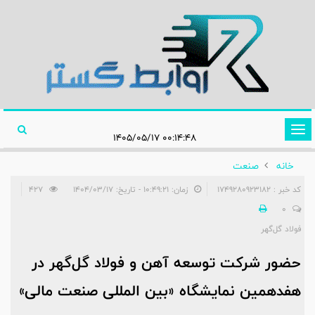
تغییر
۰۰:۱۴:۴۸ ۱۴۰۵/۰۵/۱۷
وضعیت
خانه
صنعت
ناوبری
کد خبر : 1749280923182
زمان: ۱۰:۴۹:۲۱ - تاریخ: ۱۴۰۴/۰۳/۱۷
427
0
فولاد گل‌گهر
حضور شرکت توسعه آهن و فولاد گل‌گهر در
هفدهمین نمایشگاه «بین المللی صنعت مالی»