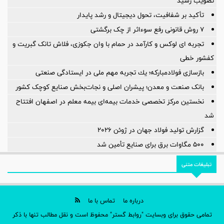
تصویب رسید
تأکید بر شفافیت، تحول دیجیتال و رشد پایدار
۷ روش قانونی رفع سوء‌اثر از چک برگشتی
تجربه ای لوکس و کارآمد در حمام با وان جکوزی، فلاش تانک گبریت و
کفشور خطی
بازسازی فولادمباركه؛ یك تجربه مهم ملی در ایستادگی صنعتی
بانک صنعت و معدن؛ پیشران اصلی و نجات‌بخش صنایع کوچک کشور
نخستین مرکز تخصصی خدمات بیمه‌ای بیمه معلم در اصفهان افتتاح
شد
گزارش تولید فولاد جهان در ژوئن ۲۰۲۶
۵۰۰ مگاوات برق برای صنایع تأمین شد
تبلیغات متنی
درباره ما
تماس با ما
تمامی حقوق برای وبسایت "روابط گستر" محفوظ است و نقل مطالب تنها با ذکر