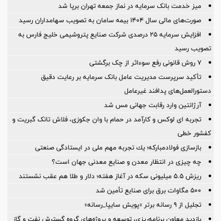
میز خدمت بانک سرمایه در نماز جمعه تهران برپا شد
صورت‌های مالی سال ۱۴۰۴ بیمه سامان به تصویب سهامداران رسید
افزایش سرمایه ۲۵ درصدی شرکت صنایع پتروشیمی خلیج فارس به
تصویب رسید
۷ روش قانونی رفع سوء‌اثر از چک برگشتی
تأکید سرپرست مدیریت عامل بانک سرمایه بر رعایت دقیق
دستورالعمل‌های پدافند غیرعامل
آرژانتین وارد رقابت جهانی مس شد
تجربه ای لوکس و کارآمد در حمام با وان جکوزی، فلاش تانک گبریت و
کفشور خطی
بازسازی فولادمباركه؛ یك تجربه مهم ملی در ایستادگی صنعتی
چه چیزی در انتظار معدن و صنایع معدنی جهان است؟
ریزش ۵.۵ میلیونی سکه در آغاز هفته؛ دلار و طلا هم عقب نشستند
۵۰۰ مگاوات برق برای صنایع تأمین شد
تجلیل از ۹ رسانه برتر «پویش سایپا_رسانه»
بازدید معاون برنامه‌ریزی، توسعه و پروژه‌های گروه گسترش نفت و گاز