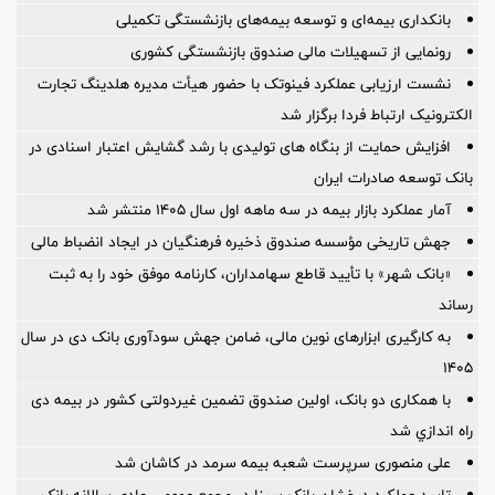
بانکداری بیمه‌ای و توسعه بیمه‌های بازنشستگی تکمیلی
رونمایی از تسهیلات مالی صندوق بازنشستگی کشوری
نشست ارزیابی عملکرد فینوتک با حضور هیأت‌ مدیره هلدینگ تجارت
الکترونیک ارتباط فردا برگزار شد
افزایش حمایت از بنگاه های تولیدی با رشد گشایش اعتبار اسنادی در
بانک توسعه صادرات ایران
آمار عملكرد بازار بیمه در سه ماهه اول سال 1405 منتشر شد
جهش تاریخی مؤسسه صندوق ذخیره فرهنگیان در ایجاد انضباط مالی
«بانک شهر» با تأیید قاطع سهامداران، کارنامه موفق خود را به ثبت
رساند
به کارگیری ابزارهای نوین مالی، ضامن جهش سودآوری بانک دی در سال
۱۴۰۵
با همکاری دو بانک، اولین صندوق تضمین غیردولتی کشور در بیمه دی
راه اندازي شد
علی منصوری سرپرست شعبه بیمه سرمد در کاشان شد
تایید عملکرد درخشان بانک سینا در مجمع عمومی عادی سالانه بانک