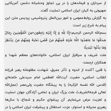
از سرداران و فرماندهان را در پی تجاوز وحشیانه دشمن آمریکایی
صهیونی به کیان ایران اسلامی تسلیت گفت.
به گزارش روابط‌عمومی و امور بین‌الملل پتروشیمی پردیس متن این
پیام به شرح زیر است:
بسم‌الله الرحمن الرحیم«إِنّا لِلّهِ وَ إِنّا إِلَیْهِ راجِعُون»مِنَ الْمُؤْمِنِينَ رِجَالٌ
صَدَقُوا مَا عَاهَدُوا اللَّهَ عَلَيْهِ فَمِنْهُمْ مَنْ قَضَىٰ نَحْبَهُ وَمِنْهُمْ مَنْ يَنْتَظِرُ
وَمَا بَدَّلُوا تَبْدِيلًا
ملت شریف و سرافراز ایران اسلامی، خانواده‌های معظم شهدا و
همکاران ارجمند؛
با قلبی آکنده از اندوه و تأثر عمیق، شهادت مظلومانه رهبر فرزانه
انقلاب اسلامی، حضرت آیت‌الله العظمی امام سیدعلی خامنه‌ای
(قدس‌ الله نفسه الزکیه) را به پیشگاه حضرت ولی‌عصر (عجل‌الله
تعالی فرجه‌الشریف)، ملت بزرگ ایران و تمامی آزادگان جهان تسلیت
و تعزیت عرض می‌نمایم. آن پیشوای حکیم و شجاع، با سال‌ها
رهبری مدبرانه و استوار، عزت، استقلال و پیشرفت ایران اسلامی را در