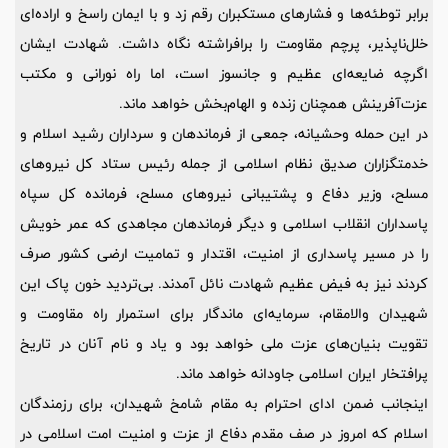
برابر توطئه‌ها و فشارهای مستکبران رقم زد و با ایمان راسخ و اراده‌ای
خلل‌ناپذیر، پرچم مقاومت را برافراشته نگاه داشت. شهادت ایشان
اگرچه ضایعه‌ای عظیم و جانسوز است، اما راه نورانی و مکتب
عزت‌آفرینش همچنان زنده و الهام‌بخش خواهد ماند.
در این حمله وحشیانه، جمعی از فرماندهان و سرداران رشید اسلام و
خدمتگزاران صدیق نظام اسلامی از جمله رئیس ستاد کل نیروهای
مسلح، وزیر دفاع و پشتیبانی نیروهای مسلح، فرمانده کل سپاه
پاسداران انقلاب اسلامی و دیگر فرماندهان مجاهدی که عمر خویش
را در مسیر پاسداری از امنیت، اقتدار و تمامیت ارضی کشور صرف
کردند نیز به فیض عظیم شهادت نائل آمدند. بی‌تردید خون پاک این
شهیدان والامقام، سرمایه‌ای ماندگار برای استمرار راه مقاومت و
تقویت بنیان‌های عزت ملی خواهد بود و یاد و نام آنان در تاریخ
پرافتخار ایران اسلامی جاودانه خواهد ماند.
اینجانب ضمن ادای احترام به مقام شامخ شهیدان، برای رزمندگان
اسلام که امروز در صف مقدم دفاع از عزت و امنیت امت اسلامی در