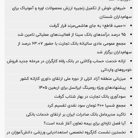
خبرهای خوش از تکمیل زنجیره ارزش محصولات اوره و آمونیاک برای
سهام‌داران شستان
؛«حمید قاطع» به جای هاشمی‌مرند قرار گرفت
95 درصد درآمدهای بانک سینا از فعالیت‌های عملیاتی تامین شد
مجمع عمومی عادی سالیانه بانک تجارت با حضور ۶۳.۰۷ درصد از
سهام‌داران برگزار شد
ارائه خدمت حساب وکالتی در بانک رفاه کارگران در مرحله جدید فروش
خودروهای وارداتی
میزبانی منطقه آزاد انزلی از دوره ملی ارتقای داوری كاراته كشور
پیشنهادهای ویژه رومینگ ایرانسل برای اربعین ۱۴۰۵
سودآوری بانک تجارت در بهار شتاب گرفت
مجمع شسپا 200 تومان سود نقدی تقسیم کرد
تاکید مدیرعامل بانک صادرات ایران بر ارتقای خدمات بانکی
آیا فصل تازه‌ای برای بیمه تعاون آغاز شده است؟
نخستین نشست كارگروه تخصصی استعدادیابی ورزشی دانش‌آموزان در