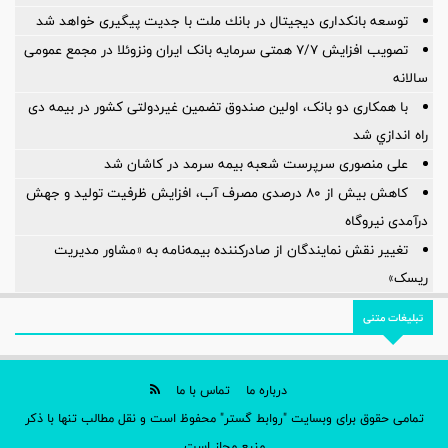
توسعه بانكداری دیجیتال در بانك ملت با جدیت پیگیری خواهد شد ‌
تصویب افزایش ۷/۷ همتی سرمایه بانک ایران ونزوئلا در مجمع عمومی
سالانه
با همکاری دو بانک، اولین صندوق تضمین غیردولتی کشور در بیمه دی
راه اندازي شد
علی منصوری سرپرست شعبه بیمه سرمد در کاشان شد
کاهش بیش از ۸۰ درصدی مصرف آب، افزایش ظرفیت تولید و جهش
درآمدی نیروگاه
تغییر نقش نمایندگان از صادرکننده بیمه‌نامه به «مشاور مدیریت
ریسک»
تبلیغات متنی
درباره ما
تماس با ما
تمامی حقوق برای وبسایت "روابط گستر" محفوظ است و نقل مطالب تنها با ذکر
منبع مجاز است