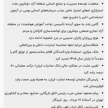
معاونت توسعه مدیریت و منابع انسانی منطقه آزاد دوغارون علت
استراتژی اعطای امتیاز خاص جذب سرمایه‌های انسانی بومی در آزمون
استخدامی اخیر را تشریح نمود
گامی بلند به سوی آینده؛ تأسیس «واحد آموزش هوشمند» در منطقه
آزاد تجاری-صنعتی دوغارون برای توانمندسازی کارکنان و مردم
موج بی‌پایان زائران حسینی در مرز شلمچه ادامه دارد
شفاف‌سازی درباره نحوه محاسبه اینترنت داخلی و بین‌المللی
بانک مرکزی، استفادۀ واردکنندگان اقلام سلامت‌محور از اوراق گام را
مجدداً تا پایان سال ۱۴۰۵ تمدید کرد
تغییر مثبت در عملکرد مالی بانک صادرات ایران/ درآمد عملیاتی 80
درصد رشد کرد
رئیس‌کل سازمان توسعه تجارت ایران، به همراه وزیر صمت وارد
قرقیزستان شد
پیام محمود نجفی عرب، رئیس اتاق بازرگانی، صنایع، معادن و کشاورزی
تهران در آستانه 17 مرداد ، روز خبرنگار
نایب‌رئیس اتاق ایران راهی باکو شد