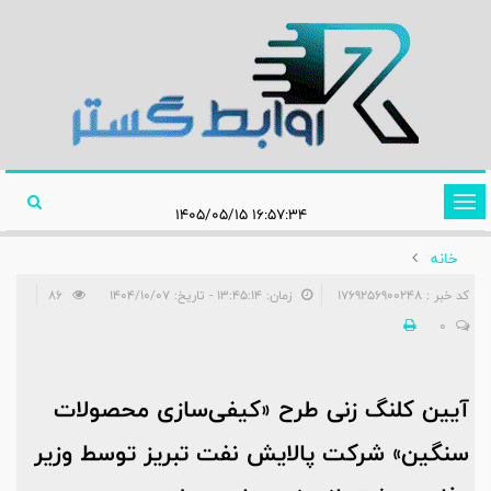
تغییر
۱۶:۵۷:۳۴ ۱۴۰۵/۰۵/۱۵
وضعیت
خانه
ناوبری
کد خبر : 1769256900248
زمان: ۱۳:۴۵:۱۴ - تاریخ: ۱۴۰۴/۱۰/۰۷
86
0
آیین كلنگ زنی طرح «كیفی‌سازی محصولات
سنگین» شركت پالایش نفت تبریز توسط وزیر