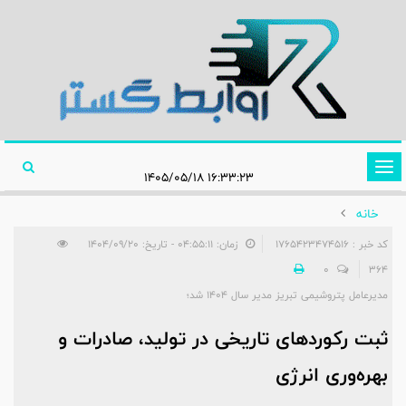
تغییر
۱۶:۳۳:۲۳ ۱۴۰۵/۰۵/۱۸
وضعیت
خانه
ناوبری
کد خبر : 1765423474516
زمان: ۰۴:۵۵:۱۱ - تاریخ: ۱۴۰۴/۰۹/۲۰
0
364
مدیرعامل پتروشیمی تبریز مدیر سال ۱۴۰۴ شد؛
ثبت رکوردهای تاریخی در تولید، صادرات و
بهره‌وری انرژی