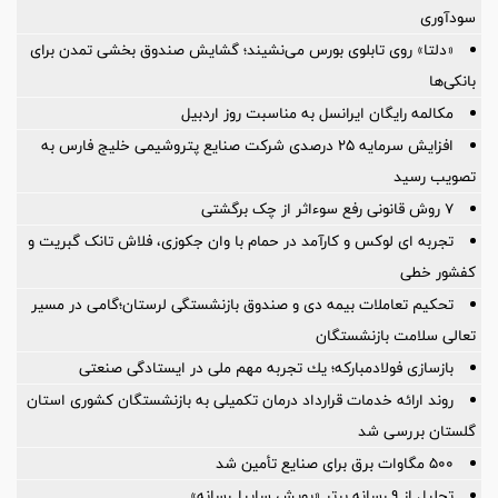
سودآوری
«دلتا» روی تابلوی بورس می‌نشیند؛ گشایش صندوق بخشی تمدن برای
بانکی‌ها
مکالمه رایگان ایرانسل به مناسبت روز اردبیل
افزایش سرمایه ۲۵ درصدی شرکت صنایع پتروشیمی خلیج فارس به
تصویب رسید
۷ روش قانونی رفع سوء‌اثر از چک برگشتی
تجربه ای لوکس و کارآمد در حمام با وان جکوزی، فلاش تانک گبریت و
کفشور خطی
تحکیم تعاملات بیمه دی و صندوق بازنشستگی لرستان؛گامی در مسیر
تعالی سلامت بازنشستگان
بازسازی فولادمباركه؛ یك تجربه مهم ملی در ایستادگی صنعتی
روند ارائه خدمات قرارداد درمان تکمیلی به بازنشستگان کشوری استان
گلستان بررسی شد
۵۰۰ مگاوات برق برای صنایع تأمین شد
تجلیل از ۹ رسانه برتر «پویش سایپا_رسانه»