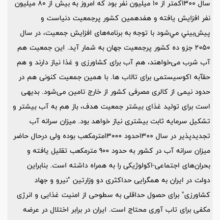
سال 1300كمتر از 10 ميليون نفر بود كه امروز به بيش از 80 ميليون
نفر افزايش يافته و هفدهمين كشور پرجمعيت دنياست و
پيش‌بيني مي‌شود با توجه به برنامه‌های افزایش جمعیت، در سال
2050 جزو ده كشور پرجمعيت جهان به شمار آيد. این جمعیت هم
آب شرب می‌خواهند، هم آب برای کشاورزی و غذا نیاز دارند و هم
حقآبه اکوسیستمی برای تالاب ها. با همین جمعیت کنونی هم در
حدود نیمی از کالری مصرفی کشور از خارج تامین می‌شود. بدیهی
است برای تولید غذای بیشتر جمعیت هدف، باز هم به آب بیشتر و
تشکیل سرمایه ثابت بیشتری نیاز خواهد بود. ميزان سرانه آب
تجديدپذير در سال 1300حدود 13000مترمكعب بوده ولی درحال حاضر
ميزان سرانه آب در كشور به حدود 900 مترمكعب تقليل يافته و
بحران‌های اجتماعی-اکولوژیکی را به همراه داشته است. بنابراین
دولت در ایران به همگرایی حداکثری دو وزارتین "نیرو و جهاد
کشاورزی" برای حصول حداقلی به سطوحی از امنیت غذایی و انرژی
مکفی برای تاب آوری محتاج است. ایران در برابر اختلال در عرضه