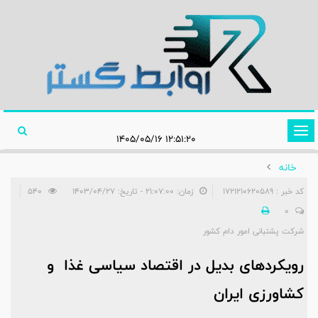
تغییر
۱۲:۵۱:۲۰ ۱۴۰۵/۰۵/۱۶
وضعیت
خانه
ناوبری
کد خبر : 1721210620589
زمان: ۲۱:۰۷:۰۰ - تاریخ: ۱۴۰۳/۰۴/۲۷
540
0
شرکت پشتبانی امور دام کشور
رویکردهای بدیل در اقتصاد سیاسی غذا و
کشاورزی ایران