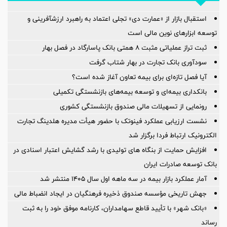
استقبال بازار از «عمارت دی» تجلی اعتماد به راهبرد ارزشآفرینی و
توسعه ابزارهای نوین مالی است
ثبت تراز عملیاتی مثبت ۸ همتی بانک پاسارگاد در فصل بهار
سودآوری بانک تجارت در بهار شتاب گرفت
آیا فصل تازه‌ای برای بیمه تعاون آغاز شده است؟
بانکداری بیمه‌ای و توسعه بیمه‌های بازنشستگی تکمیلی
رونمایی از تسهیلات مالی صندوق بازنشستگی کشوری
نشست ارزیابی عملکرد فینوتک با حضور هیأت‌ مدیره هلدینگ تجارت
الکترونیک ارتباط فردا برگزار شد
افزایش حمایت از بنگاه های تولیدی با رشد گشایش اعتبار اسنادی در
بانک توسعه صادرات ایران
آمار عملكرد بازار بیمه در سه ماهه اول سال 1405 منتشر شد
جهش تاریخی مؤسسه صندوق ذخیره فرهنگیان در ایجاد انضباط مالی
«بانک شهر» با تأیید قاطع سهامداران، کارنامه موفق خود را به ثبت
رساند