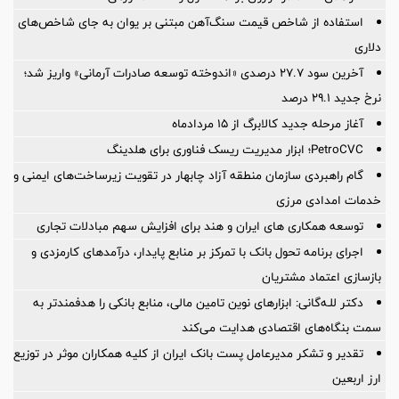
استفاده از شاخص قیمت سنگ‌آهن مبتنی بر یوان به جای شاخص‌های
دلاری
آخرین سود ۲۷.۷ درصدی «اندوخته توسعه صادرات آرمانی» واریز شد؛
نرخ جدید ۲۹.۱ درصد
آغاز مرحله جدید کالابرگ از ۱۵ مردادماه
PetroCVC؛ ابزار مدیریت ریسک فناوری برای هلدینگ
گام راهبردی سازمان منطقه آزاد چابهار در تقویت زیرساخت‌های ایمنی و
خدمات امدادی مرزی
توسعه همکاری های ایران و هند برای افزایش سهم مبادلات تجاری
اجرای برنامه تحول بانک با تمرکز بر منابع پایدار، درآمدهای کارمزدی و
بازسازی اعتماد مشتریان
دکتر للـه‌گانی: ابزارهای نوین تامین مالی، منابع بانکی را هدفمندتر به
سمت بنگاه‌های اقتصادی هدایت می‌کند
تقدیر و تشکر مدیرعامل پست بانک ایران از کلیه همکاران موثر در توزیع
ارز اربعین