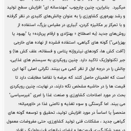
میگیرد. بنابراین، چنین چارچوب "مهندسانه ای" افزایش سطح تولید
و رشد بهره‌وری کشاورزی را به عنوان چالش‌های کلیدی در نظر گرفته
و با تمرکز بر مکانیزه کردن، آبیاری در مقیاس بزرگ، استفاده از
روش‌های جدید (به اصطلاح « بهنژادی و ارقام پربازده» یا "بهبود یا
بهزراعی") گونه های گیاهی، استفاده فشرده از نهاده های خارجی
(آفت کش ها، کودهای نیتروژنه پتاس و فسفاته، علف کش ها) و
جبر تکنولوژیک تاکید دارد. چنین رویکردی به سیستم های غذایی،
چالش را در درجه اول از نظر کمی می بینند. نگرانی اصلی آنها این
است که اطمینان حاصل کنند که عرضه با تقاضا مطابقت دارد تا
قیمت ها را در حاشیه مشخص نگه دارند، در نهایت، چنین رویکردی
بحث در مورد اصلاحات کشاورزی و صنعت غذا را امری "غیرسیاسی"
می بیند. اما گرسنگی و سوء تغذیه و ناامنی غذا در خاورمیانه؛
منحصراً یا اساساً در مورد افزایش تولید، تحقیق و توسعه گونه های
گیاهی جدید ، مشکلات فنی تولید کشاورزی، حتی مفروضات معمول
در مورد شکل‌گیری قیمت‌ها و ارضای نیازهای فیزیولوژیکی افراد