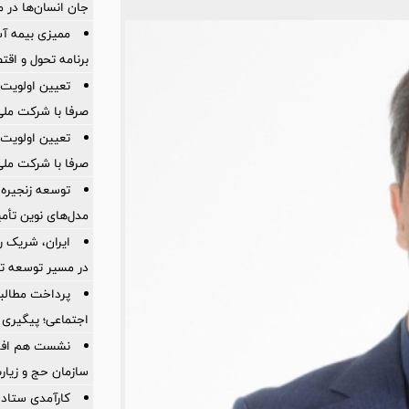
جان انسان‌ها در 
ممیزی بیمه آس
برنامه تحول و اقت
تعیین اولویت‌
صرفا با شرکت ملی
تعیین اولویت‌
صرفا با شرکت ملی
توسعه زنجیره
مدل‌های نوین تأم
ایران، شریک ر
در مسیر توسعه تج
پرداخت مطالبا
اجتماعی؛ پیگیری ب
نشست هم افزای
سازمان حج و زیارت
کارآمدی ستاد د