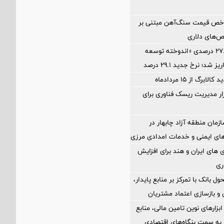
اخص قیمت سنگ‌آهن مبتنی بر
ص‌های دلاری
آخرین سود ۲۷.۷ درصدی «اندوخته توسعه
شد؛ نرخ جدید ۲۹.۱ درصد
برگ از ۱۵ مردادماه
Petr؛ ابزار مدیریت ریسک فناوری برای
زمان منطقه آزاد چابهار در
ای ایمنی و خدمات امدادی مرزی
های ایران و هند برای افزایش
ری
ول بانک با تمرکز بر منابع پایدار،
و بازسازی اعتماد مشتریان
 ابزارهای نوین تامین مالی، منابع
ر به سمت بنگاه‌های اقتصادی