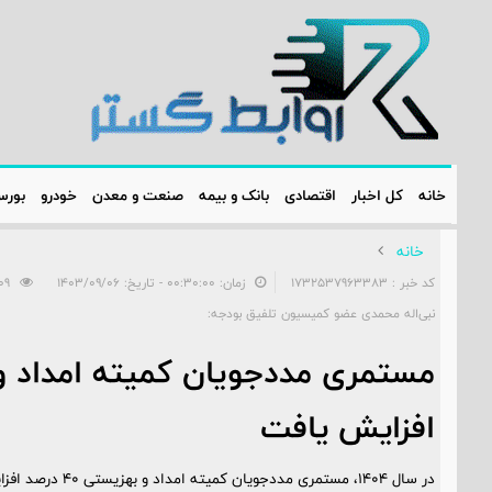
خانه
کل اخبار
اقتصادی
بانک و بیمه
صنعت و معدن
خودرو
بور
خانه
کد خبر : 1732537963383
زمان: ۰۰:۳۰:۰۰ - تاریخ: ۱۴۰۳/۰۹/۰۶
609
نبی‌اله محمدی عضو کمیسیون تلفیق بودجه:
افزایش یافت
در سال ۱۴۰۴، مستمری مددجویان کمیته امداد و بهزیستی ۴۰ درصد افزایش خواهد یافت.