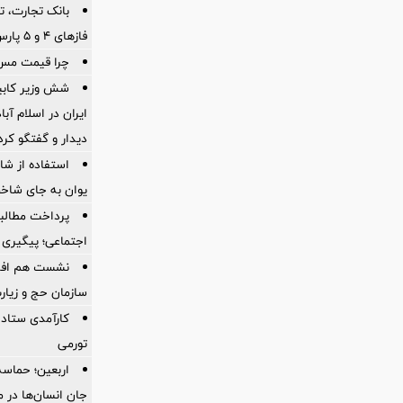
بانک تجارت، تأ
فازهای ۴ و ۵ پارس جنوبی
چرا قیمت مس دوباره و
شش وزیر کابین
ایران در اسلام آب
ديدار و گفتگو كرد
استفاده از ش
یوان به جای شاخ
پرداخت مطالبا
اجتماعی؛ پیگیری ب
نشست هم افزای
سازمان حج و زیارت
کارآمدی ستاد د
تورمی
اربعین؛ حماسه
جان انسان‌ها در 