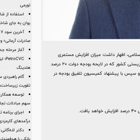
تورمی
استفاده از ش
یوان به جای شاخ
صادرات آرمانی» واریز 
آغاز مرحله جدید کالا
لامی، اظهار داشت: میزان افزایش مستمری
oCVC
مددجویان تحت پوشش کمیته امداد امام خمینی (ره) و سازمان بهزیستی کشور که در لایحه بودجه دولت 20 درصد
هلدینگ
، با پیشنهاد کمیسیون برنامه و بودجه به 30 درصد و سپس با پیشنهاد کمیسیون تلفیق بودجه در
گام راهبردی سا
تقویت زیرساخت‌ه
توسعه همکاری 
سهم مبادلات تجا
اجرای برنامه تح
درآمدهای کارمزدی 
دکتر للـه‌گانی:
بانکی را هدفمندت