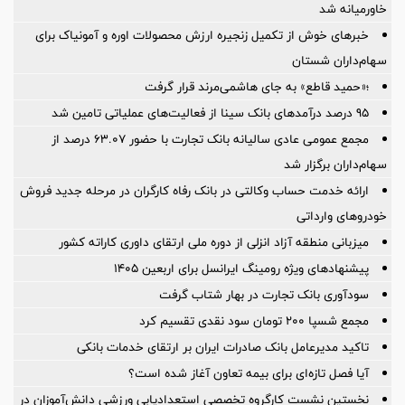
خاورمیانه شد
خبرهای خوش از تکمیل زنجیره ارزش محصولات اوره و آمونیاک برای
سهام‌داران شستان
؛«حمید قاطع» به جای هاشمی‌مرند قرار گرفت
95 درصد درآمدهای بانک سینا از فعالیت‌های عملیاتی تامین شد
مجمع عمومی عادی سالیانه بانک تجارت با حضور ۶۳.۰۷ درصد از
سهام‌داران برگزار شد
ارائه خدمت حساب وکالتی در بانک رفاه کارگران در مرحله جدید فروش
خودروهای وارداتی
میزبانی منطقه آزاد انزلی از دوره ملی ارتقای داوری كاراته كشور
پیشنهادهای ویژه رومینگ ایرانسل برای اربعین ۱۴۰۵
سودآوری بانک تجارت در بهار شتاب گرفت
مجمع شسپا 200 تومان سود نقدی تقسیم کرد
تاکید مدیرعامل بانک صادرات ایران بر ارتقای خدمات بانکی
آیا فصل تازه‌ای برای بیمه تعاون آغاز شده است؟
نخستین نشست كارگروه تخصصی استعدادیابی ورزشی دانش‌آموزان در