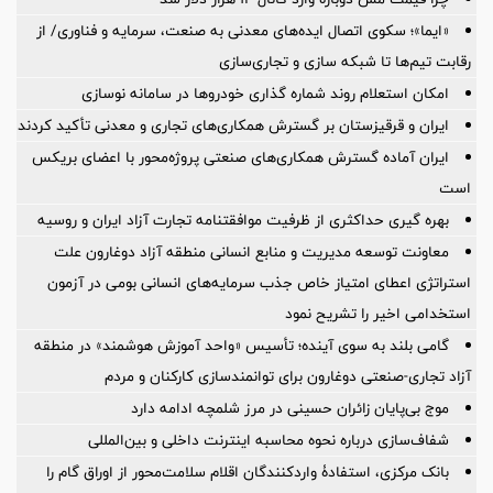
«ایما»؛ سکوی اتصال ایده‌های معدنی به صنعت، سرمایه و فناوری/ از
رقابت تیم‌ها تا شبکه سازی و تجاری‌سازی
امکان استعلام روند شماره گذاری خودروها در سامانه نوسازی
ایران و قرقیزستان بر گسترش همکاری‌های تجاری و معدنی تأکید کردند
ایران آماده گسترش همکاری‌های صنعتی پروژه‌محور با اعضای بریکس
است
بهره گیری حداکثری از ظرفیت موافقتنامه تجارت آزاد ایران و روسیه
معاونت توسعه مدیریت و منابع انسانی منطقه آزاد دوغارون علت
استراتژی اعطای امتیاز خاص جذب سرمایه‌های انسانی بومی در آزمون
استخدامی اخیر را تشریح نمود
گامی بلند به سوی آینده؛ تأسیس «واحد آموزش هوشمند» در منطقه
آزاد تجاری-صنعتی دوغارون برای توانمندسازی کارکنان و مردم
موج بی‌پایان زائران حسینی در مرز شلمچه ادامه دارد
شفاف‌سازی درباره نحوه محاسبه اینترنت داخلی و بین‌المللی
بانک مرکزی، استفادۀ واردکنندگان اقلام سلامت‌محور از اوراق گام را