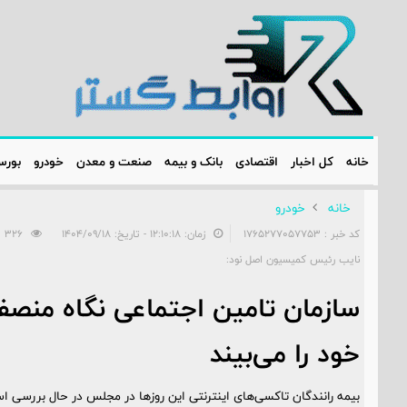
خانه
کل اخبار
اقتصادی
بانک و بیمه
صنعت و معدن
خودرو
بور
خانه
خودرو
کد خبر : 1765277057753
زمان: ۱۲:۱۰:۱۸ - تاریخ: ۱۴۰۴/۰۹/۱۸
326
نایب رئیس کمیسیون اصل نود:
سازمان تامین اجتماعی نگاه منصفان
خود را می‌بیند
بیمه رانندگان تاکسی‌های اینترنتی این روزها در مجلس در حال بررسی