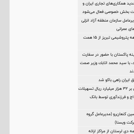
د همکاری‌های تجاری ایران و
یت بخش خصوصی فعال می‌شود
رعامل سازمان منطقه آزاد انزلی
های عمرانی
فروش چهارماهه پتروشیمی تبریز از ۱۵ همت
ه پاکستان با حضور در سفارت
اد، با سيد محمد اتابك وزير صمت
ند
 ایران راهی باکو شد
پرداخت افزون بر 32 هزار میلیارد ریال تسهیلات
ج و فرزندآوری توسط بانک
ین كنعان‌رو (مدیرعامل گروه
كت ویسنا)
مه دی لرستان از مراکز ارائه