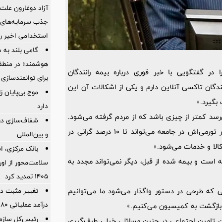
آزاد دوغارون علت
جذب سرمایه‌های ا
استخدامی اخیر را
گامی بلند به
هوشمند» در منطقه
در گفتگویی با خبر فوری درباره بیمه رانندگان
برای توانمندسازی 
دگان تاکسی آنلاین دارم و یکی از اشکالات آن این
موج بی‌پایان 
بگیرد.»
دارد
‌رسد کمتر از چیزی باشد که از مردم گرفته می‌شود.
شفاف‌سازی درب
می‌گویند 2 تا 3 درصد افزایش اما اسمش 3-2 درصد است و آثار تورمی‌اش در جامعه می‌تواند تا 10 درصد گرانی در
و بین‌المللی
کالا و خدمات می‌شود.»
بانک مرکزی، اس
ست و بیمه شده از قبل، دیگر ‌نمی‌تواند مجدد به
سلامت‌محور از اورا
۱۴۰۵ تمدید کرد
تغییر مثبت در
که طرحی در دستور واگذار می‌شود ما می‌توانیم
درآمد عملیاتی 80 درصد رشد کرد
بازگشت به کمیسیون می‌کنیم.»
رئیس‌کل سازما
زمان تامین اجتماعی در چنین مسائلی خیلی طرف‌گیری