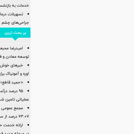
خدمات به بازنشس
تسهیلات درمان
جراحی‌های چشم در
پر بحث ترین
امیدرضا محبع
توسعه معادن و فل
خبرهای خوش ا
اوره و آمونیاک بر
؛«حمید قاطع» 
95 درصد درآ
عملیاتی تامین شد
مجمع عمومی عا
۶۳.۰۷ درصد از سهام‌داران برگزار شد
ارائه خدمت حس
در مرحله جدید فر