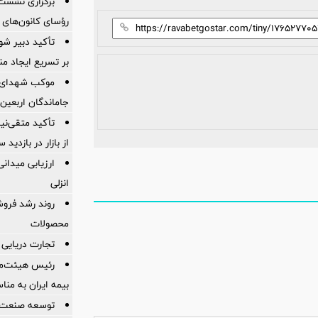
برگزاری نشست
رؤسای کانون‌های 
تأکید دبیر شور
بر تسریع ایجاد من
موکب شهدای با
جاماندگان اربعین
تأکید متقی‌نی
از بازار در بازدی
ارزیابی میدان
انزلی
روند رشد فروش
محصولات
تجارت دریایی 
رئیس هیئت‌مد
بیمه ایران به من
توسعه صنعت 