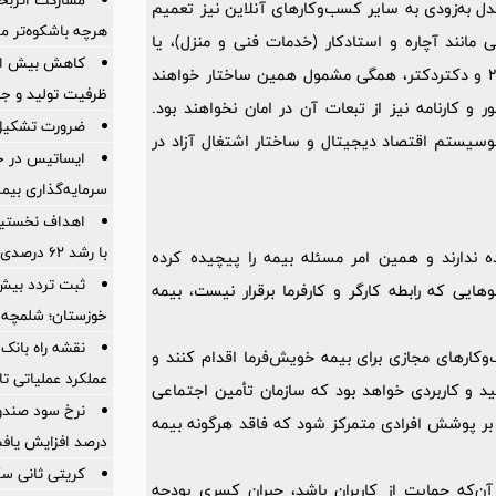
دل به‌زودی به سایر کسب‌وکارهای آنلاین نیز تعمیم
هرچه باشکوه‌تر مر
ی مانند آچاره و استادکار (خدمات فنی و منزل)، یا
پزشکان فعال در سامانه‌های مشاوره آنلاین مانند دکترتو، پذیرش24 و دکتردکتر، همگی مشمول همین ساختار خواهند
ظرفیت تولید و ج
و کارنامه نیز از تبعات آن در امان نخواهند بود.
ضرورت تشكیل ق
کوسیستم اقتصاد دیجیتال و ساختار اشتغال آزاد در
ایساتیس در ج
سرمایه‌گذاری بیمه
اهداف نخستین 
با رشد ۶۲ درصدی منابع محقق شد
نده ندارند و همین امر مسئله بیمه را پیچیده کرده
یی که رابطه کارگر و کارفرما برقرار نیست، بیمه
خوزستان؛ شلمچه در
‌وکارهای مجازی برای بیمه خویش‌فرما اقدام کنند و
عملکرد عملیاتی تا
ید و کاربردی خواهد بود که سازمان تأمین اجتماعی
 بر پوشش افرادی متمرکز شود که فاقد هرگونه بیمه
درصد افزایش یاف
کریتی ثانی سک
‌که حمایت از کاربران باشد، جبران کسری بودجه‌