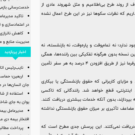
ف از روند طرح بی‌اطلاعیم و مثل شهروند عادی از
خدمت‌رسانی بازمی
داریم که نظرات سکوها نیز در این طرح اعمال نشده
تاکید مدیرعام
در اعتمادسازی و 
کاهش ناترازی
مدیریت منابع و 
ندارد؛ نه تمام‌وقت و پاره‌وقت، نه بازنشسته، نه
اخبار پربازدید
ن نسخه بدون هرگونه تفکیکی بین راننده‌ها، همگی
13.5 درصد از حقوقشان را باید به‌عنوان حق بیمه بدهند و سهم کارفرما نیز از طریق افزودن 4 درصد به هر سفر تأمین
نایب‌رئیس اتاق
اربعین؛ حماسه
و مزایای کاربرانی که حقوق بازنشستگی یا بیکاری
جان انسان‌ها در 
اینترنتی، قطع خواهد شد. رانندگانی که تاکسی
استفاده از ش
مه بپردازند، بدون آنکه خدمات بیشتری دریافت کنند.
یوان به جای شاخ
اعف تأثیری بر میزان حقوق بازنشستگی نداشته
مدیرعامل بیمه
افتخار بیمه دی م
یدی دریافت نمی‌کنند. این پرسش جدی مطرح است که
پرداخت مطالبا