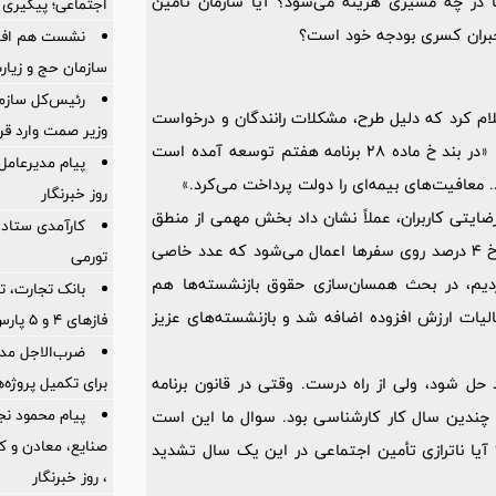
 بر هر سفر دقیقا در چه مسیری هزینه می‌شود؟ آیا سازمان تأمین
اجتماعی؛ پیگیری ب
 جبران کسری بودجه خود است؟
نشست هم افزای
سازمان حج و زیارت
رئیس‌کل سازما
م کرد که دلیل طرح، مشکلات رانندگان و درخواست
وزیر صمت وارد ق
آن‌ها بوده است. او سپس به بند «خ» ماده 28 اشاره کرد و گفت: «در بند خ ماده 28 برنامه هفتم توسعه آمده است
پیام مدیرعام
. معافیت‌های بیمه‌ای را دولت پرداخت می‌کرد.»
روز خبرنگار
دن 4 درصد به کرایه سفر و نارضایتی کاربران، عملاً نشان داد بخش مهمی از منطق
کارآمدی ستاد د
طرح، تأمین منابع مالی است نه حمایت اجتماعی: «با توجه به بند خ 4 درصد روی سفرها اعمال می‌شود که عدد خاصی
تورمی
ردیم، در بحث همسان‌سازی حقوق بازنشسته‌ها هم
بانک تجارت، تأ
ات ارزش افزوده اضافه شد و بازنشسته‌های عزیز
فازهای ۴ و ۵ پارس جنوبی
ضرب‌الاجل مدی
برای تكمیل پروژه‌
د حل شود، ولی از راه درست. وقتی در قانون برنامه
پیام محمود نج
چندین سال کار کارشناسی بود. سوال ما این است
1 درجه موضوع تغییر کرد؟ آیا ناترازی تأمین اجتماعی در این یک سال تشدید
، روز خبرنگار