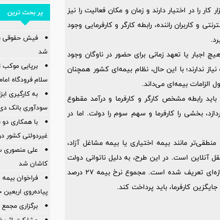
کار را در اختیار دارند و زمان و مکان فعالیت را نیز
پر بحث ترین
تی و کاربران راننده، رابطه کارگر و کارفرمایی وجود
فیش حقوقی با
شد
 هیچ اجبار یا تعهد زمانی برای حضور در ناوگان وجود
برپایی موکب ت
نیاز ندارند؛ با این حال، نظام بیمه‌ای کشور همچنان
سلام فرودگاه امام
الزامات بیمه‌ای می‌داند.
به کارگیری اب
ی باید رابطه مشخص کارگر و کارفرما و درآمد مقطوع
سودآوری بانک دی در
دازد، بخشی را کارفرما و سهم سوم را دولت. اما در
با همکاری دو 
غیردولتی کشور در 
منطقی‌تر مانند بیمه اختیاری یا بیمه مشاغل آزاد،
علی منصوری س
قل آنلاین است. در این طرح، به دلیل ناتوانی دولت
کاشان شد
در پرداخت سهم خود از حق بیمه (ناشی از کسری بودجه)، مدل تازه‌ای تعریف شده است. مجموع نرخ بیمه 27 درصد
فراخوان بیمه ا
جایگزین کارفرما، باید پرداخت کند.
پیاده‌روی اربعین
برگزاری مجمع 
مشارکت اثربخش