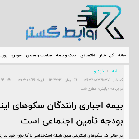
خانه
کل اخبار
اقتصادی
بانک و بیمه
صنعت و معدن
خودرو
بور
خانه
خودرو
کد خبر : 1763382321037
زمان: ۱۳:۳۷:۳۱ - تاریخ: ۱۴۰۴/۰۸/۲۶
394
در برنامه «پایش» مطرح شد:
بیمه اجباری رانندگان سکوهای این
بودجه تأمین اجتماعی است
در حالی که سکوهای اینترنتی هیچ رابطه استخدامی با کاربران خود ندارن