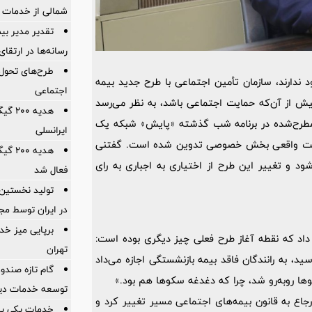
شمالی از خدمات 
تقدیر مدیر بیم
رسانه‌ها در ارتقا
طرح‌های تحول‌
 ندارند، سازمان تأمین اجتماعی با طرح جدید بیمه
اجتماعی
یش از آن‌که حمایت اجتماعی باشد، به نظر می‌رسد
هدیه 
های مطرح‌شده در برنامه شب گذشته «پایش» شبکه یک
ایرانسلی
مشارکت واقعی بخش خصوصی تدوین شده است. گفتنی
هدیه 
 و تغییر این طرح از اختیاری به اجباری به رای
فعال شد
در ایران توسط مج
برپایی میز خد
داد که نقطه آغاز طرح فعلی چیز دیگری بوده است:
تهران
یب رسید، به رانندگان فاقد بیمه بازنشستگی اجازه می‌داد
گام تازه صندو
ها روبه‌رو شد، چرا که دغدغه سکوها هم بود.»
توسعه خدمات دیج
 ارجاع به قانون بیمه‌های اجتماعی مسیر تغییر کرد و
خدمات یکی پس