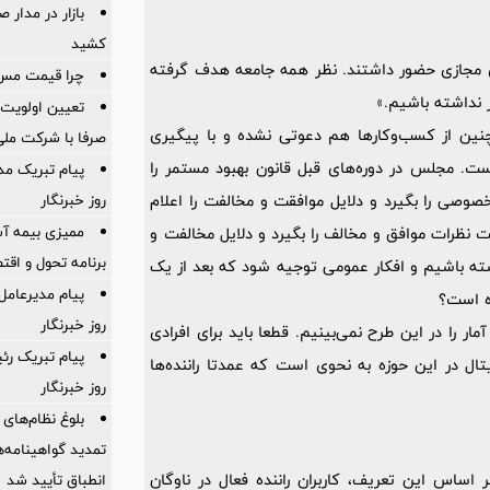
بازار در مدار ص
کشید
ر 4 جلسه رانندگان و سکوهای مجازی حضور داشتند. نظر همه جامعه هدف گرفته
چرا قیمت مس دوباره و
 نداشته باشیم.»
تعیین اولویت‌
ین از کسب‌و‌کارها هم دعوتی نشده و با پیگیری
صرفا با شرکت ملی
ست. مجلس در دوره‌های قبل قانون بهبود مستمر را
پیام تبریک مد
روز خبرنگار
وصی را بگیرد و دلایل موافقت و مخالفت را اعلام
ممیزی بیمه آس
ت نظرات موافق و مخالف را بگیرد و دلایل مخالفت و
برنامه تحول و اقت
شته باشیم و افکار عمومی توجیه شود که بعد از یک
پیام مدیرعام
ه است؟
روز خبرنگار
مار را در این طرح نمی‌بینیم. قطعا باید برای افرادی
پیام تبریک ر
ل در این حوزه به نحوی است که عمدتا راننده‌ها
روز خبرنگار
بلوغ نظام‌های 
اساس این تعریف، کاربران راننده فعال در ناوگان
انطباق تأیید شد