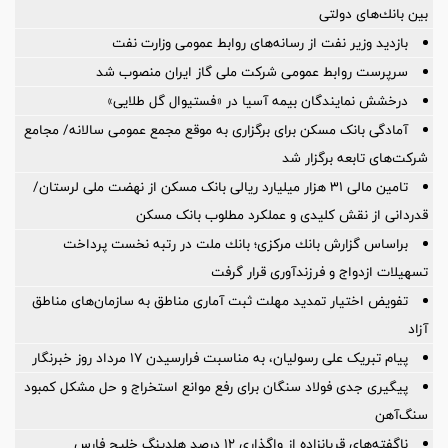
بین بانك‌های دولتی
بازدید وزیر نفت از رسانه‌های روابط عمومی وزارت نفت
سرپرست روابط عمومی شركت ملی گاز ایران منصوب شد
درخشش نمایندگان بیمه آسیا در «فستیوال گل طلایی»
آمادگی بانک مسکن برای برگزاری به موقع مجمع عمومی سالانه/ مجامع
شرکت‌های تابعه برگزار شد
تامین مالی ۳۱ هزار میلیارد ریالی بانک مسکن از نهضت ملی لرستان/
قدردانی از نقش کلیدی و عملکرد مطلوب بانک مسکن
براساس گزارش بانك مركزی؛ بانك ملت در رتبه نخست پرداخت
تسهیلات ازدواج و فرزندآوری قرار گرفت
تفویض اختیار تمدید مهلت ثبت آماری مناطق به سازمان‌های مناطق
آزاد
پیام تبریک علی رسولیان، به مناسبت فرارسیدن ۱۷ مرداد روز خبرنگار
پیگیری جدی فولاد سنگان برای رفع موانع استخراج و حل مشکل کمبود
سنگ‌آهن
ناگفته‌های قربانزاده از واگذاری ۱۲ درصد هلدینگ خلیج فارس