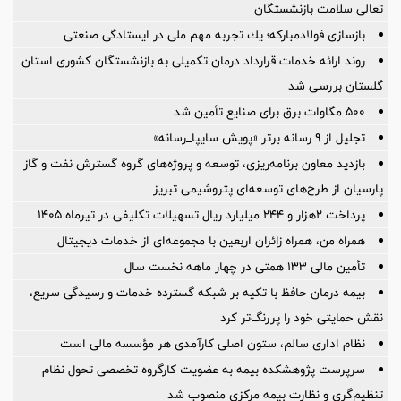
تعالی سلامت بازنشستگان
بازسازی فولادمباركه؛ یك تجربه مهم ملی در ایستادگی صنعتی
روند ارائه خدمات قرارداد درمان تکمیلی به بازنشستگان کشوری استان
گلستان بررسی شد
۵۰۰ مگاوات برق برای صنایع تأمین شد
تجلیل از ۹ رسانه برتر «پویش سایپا_رسانه»
بازدید معاون برنامه‌ریزی، توسعه و پروژه‌های گروه گسترش نفت و گاز
پارسیان از طرح‌های توسعه‌ای پتروشیمی تبریز
پرداخت ۲هزار و ۲۴۴ میلیارد ریال تسهیلات تکلیفی در تیرماه ۱۴۰۵
همراه من، همراه زائران اربعین با مجموعه‌ای از خدمات دیجیتال
تأمین مالی 133 همتی در چهار ماهه نخست سال
بیمه درمان حافظ با تکیه بر شبکه گسترده خدمات و رسیدگی سریع،
نقش حمایتی خود را پررنگ‌تر کرد
نظام اداری سالم، ستون اصلی کارآمدی هر مؤسسه مالی است
سرپرست پژوهشكده بیمه به عضویت كارگروه تخصصی تحول نظام
تنظیم‌گری و نظارت بیمه مركزی منصوب شد