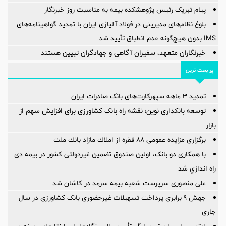
پیام تبریک رئیس پژوهشکده بیمه به مناسبت روز خبرنگار
بلوغ نظام‌های مدیریتی در فولاد آلیاژی ایران با تمدید گواهینامه‌های
IMS بدون هیچ‌گونه عدم انطباق تأیید شد
خبرنگاران متعهد، سفیران آگاهی و جهادگران تبیین هستند
پر بحث ترین
تمدید 3 ماهه سپهرکارت‌های بانک صادرات ایران
توسعه بانکداری نوین؛ نقشه راه بانک کشاورزی برای افزایش سهم از
بازار
برگزاری مزایده عمومی ۸۸ فقره از املاك مازاد بانك ملت
با همکاری دو بانک، اولین صندوق تضمین غیردولتی کشور در بیمه دی
راه اندازي شد
علی منصوری سرپرست شعبه بیمه سرمد در کاشان شد
جهش 9 برابری پرداخت تسهیلات غیرحضوری بانک کشاورزی در سال
جاری