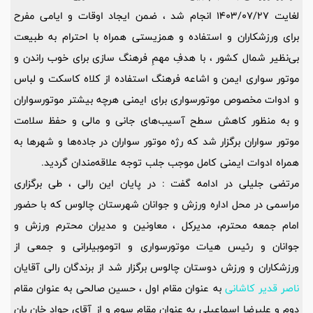
لغایت 1403/07/27 انجام شد ، ضمن ایجاد اوقات و ایامی مفرح
برای ورزشکاران و استفاده و همزیستی همراه با احترام به طبیعت
بی‌نظیر شمال کشور ، با هدفِ مهمِ فرهنگ سازی برای خوب راندن و
موتور سواری ایمن و اشاعه فرهنگ استفاده از کلاه کاسکت و لباس
و ادوات مخصوص موتورسواری برای ایمنی هرچه بیشتر موتورسواران
و به منظور کاهش سطح آسیب‌های جانی و مالی و حفظ سلامت
موتور سواران برگزار شد که رژه موتور سواران در جاده‌ها و شهرها به
همراه ادوات ایمنی کامل موجب جلب توجه علاقه‌مندان گردید.
مرتضی جلیلی در ادامه گفت : در پایان این رالی ، طی برگزاری
مراسمی در محل اداره ورزش و جوانان شهرستان چالوس که با حضور
امام جمعه محترم، مدیرکل ، معاونین و مدیران محترم ورزش و
جوانان و رئیس هیات موتورسواری و اتوموبیلرانی و جمعی از
ورزشکاران و ورزش دوستان چالوس برگزار شد از برندگان رالی آقایان
ناصر قدیر کاشانی
به عنوان مقام اول ، حسین صالحی به عنوان مقام
دوم و علیرضا اسماعیلی به عنوان مقام سوم و از آقای جواد خان بان