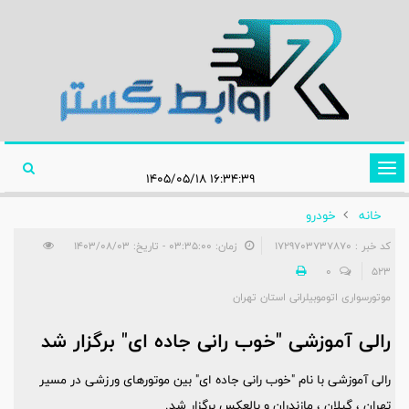
تغییر
۱۶:۳۴:۳۹ ۱۴۰۵/۰۵/۱۸
وضعیت
خانه
خودرو
ناوبری
کد خبر : 1729703737870
زمان: ۰۳:۳۵:۰۰ - تاریخ: ۱۴۰۳/۰۸/۰۳
0
523
موتورسواری اتوموبیلرانی استان تهران
رالی آموزشی "خوب رانی جاده ای" برگزار شد
رالی آموزشی با نام "خوب رانی جاده ای" بین موتورهای ورزشی در مسیر
تهران ، گیلان ، مازندران و بالعکس برگزار شد.