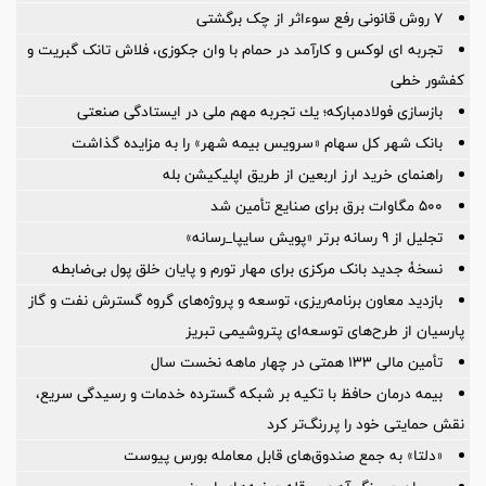
۷ روش قانونی رفع سوء‌اثر از چک برگشتی
تجربه ای لوکس و کارآمد در حمام با وان جکوزی، فلاش تانک گبریت و
کفشور خطی
بازسازی فولادمباركه؛ یك تجربه مهم ملی در ایستادگی صنعتی
بانک شهر کل سهام «سرویس بیمه شهر» را به مزایده گذاشت
راهنمای خرید ارز اربعین از طریق اپلیکیشن بله
۵۰۰ مگاوات برق برای صنایع تأمین شد
تجلیل از ۹ رسانه برتر «پویش سایپا_رسانه»
نسخۀ جدید بانک مرکزی برای مهار تورم و پایان خلق پول بی‌ضابطه
بازدید معاون برنامه‌ریزی، توسعه و پروژه‌های گروه گسترش نفت و گاز
پارسیان از طرح‌های توسعه‌ای پتروشیمی تبریز
تأمین مالی 133 همتی در چهار ماهه نخست سال
بیمه درمان حافظ با تکیه بر شبکه گسترده خدمات و رسیدگی سریع،
نقش حمایتی خود را پررنگ‌تر کرد
«دلتا» به جمع صندوق‌های قابل معامله بورس پیوست