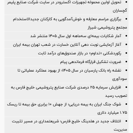
تحویل اولین محموله تجهیزات اکسترودر در سایت شرکت صنایع پلیمر
گچساران
برگزاری مراسم معارفه و خوش‌آمدگویی به كاركنان جدیدالاستخدام
مجتمع پتروشیمی شیراز
آمار شكایات بیمه‌ای سه‌ماهه اول سال ۱۴۰۵ منتشر شد
آغاز آزمایشی نوبت دهی آنلاین خسارت در شعب تهران بیمه ایران
رکوردشکنی «تداوم» در بازار صندوق‌های درآمد ثابت
ضرورت تشكیل قرارگاه فرماندهی پیام
نقشه راه بانک پارسیان در سال ۱۴۰۵؛ از بهبود عملکرد عملیاتی تا
سودآوری
افزایش سرمایه ۲۵ درصدی شرکت صنایع پتروشیمی خلیج فارس به
تصویب رسید
شوک جنگ ایران به بیمه دریایی؛ از جهش ۱۰ برابری حق بیمه تا ریسک
۱.۷۵ میلیارد دلاری
ائتلاف جدید در هلدینگ خلیج فارس؛ شریعتمداری در مسیر تثبیت
مدیریت