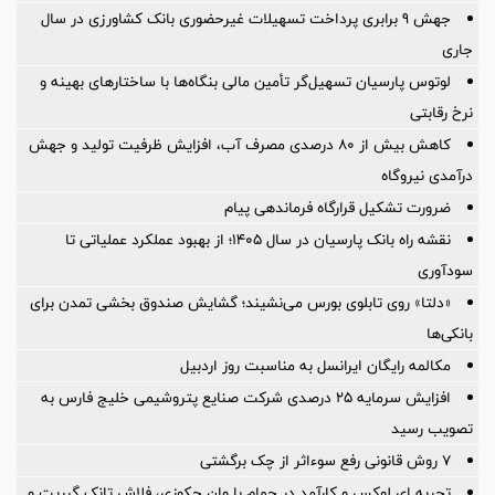
جهش 9 برابری پرداخت تسهیلات غیرحضوری بانک کشاورزی در سال
جاری
لوتوس پارسیان تسهیل‌گر تأمین مالی بنگاه‌ها با ساختارهای بهینه و
نرخ رقابتی
کاهش بیش از ۸۰ درصدی مصرف آب، افزایش ظرفیت تولید و جهش
درآمدی نیروگاه
ضرورت تشكیل قرارگاه فرماندهی پیام
نقشه راه بانک پارسیان در سال ۱۴۰۵؛ از بهبود عملکرد عملیاتی تا
سودآوری
«دلتا» روی تابلوی بورس می‌نشیند؛ گشایش صندوق بخشی تمدن برای
بانکی‌ها
مکالمه رایگان ایرانسل به مناسبت روز اردبیل
افزایش سرمایه ۲۵ درصدی شرکت صنایع پتروشیمی خلیج فارس به
تصویب رسید
۷ روش قانونی رفع سوء‌اثر از چک برگشتی
تجربه ای لوکس و کارآمد در حمام با وان جکوزی، فلاش تانک گبریت و