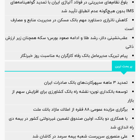
بلوغ نظام‌های مدیریتی در فولاد آلیاژی ایران با تمدید گواهینامه‌های
IMS بدون هیچ‌گونه عدم انطباق تأیید شد
کاهش ناترازی دستاورد مهم بانک مسکن در مدیریت منابع و مصارف
است
عقب‌نشینی دلار، رشد طلا و ادامه صعود بورس؛ سکه همچنان زیر ارزش
ذاتی
پیام تبریک مدیرعامل بانک رفاه کارگران به مناسبت روز خبرنگار
پر بحث ترین
تمدید 3 ماهه سپهرکارت‌های بانک صادرات ایران
توسعه بانکداری نوین؛ نقشه راه بانک کشاورزی برای افزایش سهم از
بازار
برگزاری مزایده عمومی ۸۸ فقره از املاك مازاد بانك ملت
با همکاری دو بانک، اولین صندوق تضمین غیردولتی کشور در بیمه دی
راه اندازي شد
علی منصوری سرپرست شعبه بیمه سرمد در کاشان شد