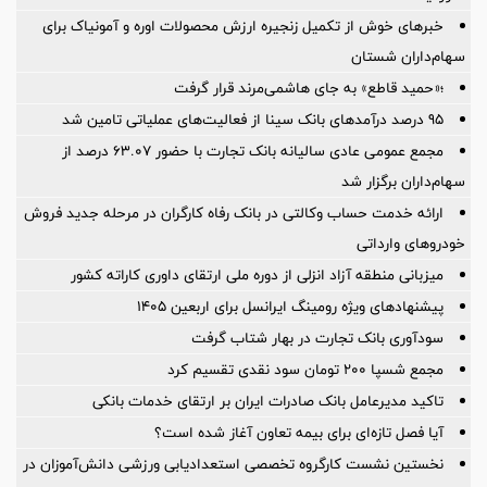
خبرهای خوش از تکمیل زنجیره ارزش محصولات اوره و آمونیاک برای
سهام‌داران شستان
؛«حمید قاطع» به جای هاشمی‌مرند قرار گرفت
95 درصد درآمدهای بانک سینا از فعالیت‌های عملیاتی تامین شد
مجمع عمومی عادی سالیانه بانک تجارت با حضور ۶۳.۰۷ درصد از
سهام‌داران برگزار شد
ارائه خدمت حساب وکالتی در بانک رفاه کارگران در مرحله جدید فروش
خودروهای وارداتی
میزبانی منطقه آزاد انزلی از دوره ملی ارتقای داوری كاراته كشور
پیشنهادهای ویژه رومینگ ایرانسل برای اربعین ۱۴۰۵
سودآوری بانک تجارت در بهار شتاب گرفت
مجمع شسپا 200 تومان سود نقدی تقسیم کرد
تاکید مدیرعامل بانک صادرات ایران بر ارتقای خدمات بانکی
آیا فصل تازه‌ای برای بیمه تعاون آغاز شده است؟
نخستین نشست كارگروه تخصصی استعدادیابی ورزشی دانش‌آموزان در