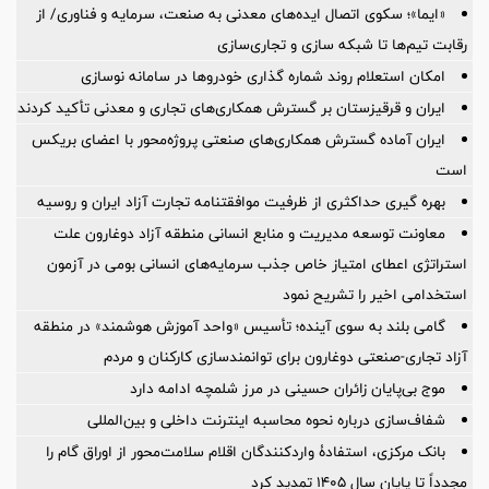
«ایما»؛ سکوی اتصال ایده‌های معدنی به صنعت، سرمایه و فناوری/ از
رقابت تیم‌ها تا شبکه سازی و تجاری‌سازی
امکان استعلام روند شماره گذاری خودروها در سامانه نوسازی
ایران و قرقیزستان بر گسترش همکاری‌های تجاری و معدنی تأکید کردند
ایران آماده گسترش همکاری‌های صنعتی پروژه‌محور با اعضای بریکس
است
بهره گیری حداکثری از ظرفیت موافقتنامه تجارت آزاد ایران و روسیه
معاونت توسعه مدیریت و منابع انسانی منطقه آزاد دوغارون علت
استراتژی اعطای امتیاز خاص جذب سرمایه‌های انسانی بومی در آزمون
استخدامی اخیر را تشریح نمود
گامی بلند به سوی آینده؛ تأسیس «واحد آموزش هوشمند» در منطقه
آزاد تجاری-صنعتی دوغارون برای توانمندسازی کارکنان و مردم
موج بی‌پایان زائران حسینی در مرز شلمچه ادامه دارد
شفاف‌سازی درباره نحوه محاسبه اینترنت داخلی و بین‌المللی
بانک مرکزی، استفادۀ واردکنندگان اقلام سلامت‌محور از اوراق گام را
مجدداً تا پایان سال ۱۴۰۵ تمدید کرد