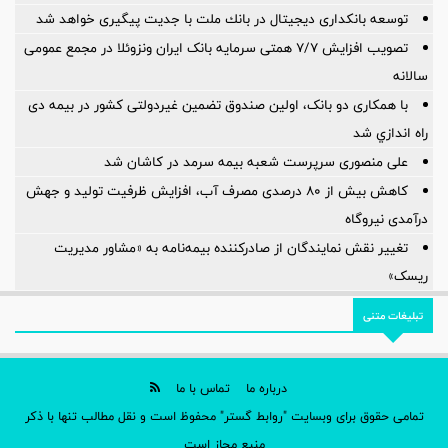
توسعه بانكداری دیجیتال در بانك ملت با جدیت پیگیری خواهد شد ‌
تصویب افزایش ۷/۷ همتی سرمایه بانک ایران ونزوئلا در مجمع عمومی
سالانه
با همکاری دو بانک، اولین صندوق تضمین غیردولتی کشور در بیمه دی
راه اندازي شد
علی منصوری سرپرست شعبه بیمه سرمد در کاشان شد
کاهش بیش از ۸۰ درصدی مصرف آب، افزایش ظرفیت تولید و جهش
درآمدی نیروگاه
تغییر نقش نمایندگان از صادرکننده بیمه‌نامه به «مشاور مدیریت
ریسک»
تبلیغات متنی
درباره ما
تماس با ما
تمامی حقوق برای وبسایت "روابط گستر" محفوظ است و نقل مطالب تنها با ذکر
منبع مجاز است