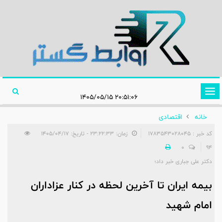
تغییر
۲۰:۵۱:۰۶ ۱۴۰۵/۰۵/۱۵
وضعیت
خانه
اقتصادی
ناوبری
کد خبر : 1783543028045
زمان: ۲۳:۲۲:۳۳ - تاریخ: ۱۴۰۵/۰۴/۱۷
0
94
دکتر علی جباری خبر داد؛
بیمه ایران تا آخرین لحظه در کنار عزاداران
امام شهید