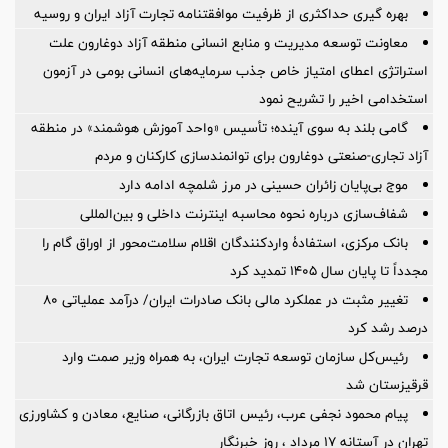
بهره گیری حداکثری از ظرفیت موافقتنامه تجارت آزاد ایران و روسیه
معاونت توسعه مدیریت و منابع انسانی منطقه آزاد دوغارون علت
استراتژی اعطای امتیاز خاص جذب سرمایه‌های انسانی بومی در آزمون
استخدامی اخیر را تشریح نمود
گامی بلند به سوی آینده؛ تأسیس «واحد آموزش هوشمند» در منطقه
آزاد تجاری-صنعتی دوغارون برای توانمندسازی کارکنان و مردم
موج بی‌پایان زائران حسینی در مرز شلمچه ادامه دارد
شفاف‌سازی درباره نحوه محاسبه اینترنت داخلی و بین‌المللی
بانک مرکزی، استفادۀ واردکنندگان اقلام سلامت‌محور از اوراق گام را
مجدداً تا پایان سال ۱۴۰۵ تمدید کرد
تغییر مثبت در عملکرد مالی بانک صادرات ایران/ درآمد عملیاتی 80
درصد رشد کرد
رئیس‌کل سازمان توسعه تجارت ایران، به همراه وزیر صمت وارد
قرقیزستان شد
پیام محمود نجفی عرب، رئیس اتاق بازرگانی، صنایع، معادن و کشاورزی
تهران در آستانه 17 مرداد ، روز خبرنگار