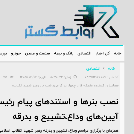
خانه
کل اخبار
اقتصادی
بانک و بیمه
صنعت و معدن
خودرو
بور
خانه
اقتصادی
کد خبر : 1783512170009
زمان: ۱۵:۳۰:۳۲ - تاریخ: ۱۴۰۵/۰۴/۱۷
75
فضاسازی گسترده منطقه آزاد چابهار در گرامی‌داشت یاد رهبر شهید انقلاب؛
نصب بنرها و استندهای پیام رئیس
آیین‌های وداع،تشییع و بدرقه
همزمان با برگزاری مراسم وداع، تشییع و بدرقه رهبر شهید انقلاب اسلامی(