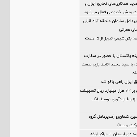
د همکاری‌های تجاری ایران و
یت بخش خصوصی فعال می‌شود
رعامل سازمان منطقه آزاد انزلی
های عمرانی
فروش چهارماهه پتروشیمی تبریز از ۱۵ همت
ه پاکستان با حضور در سفارت
اد، با سيد محمد اتابك وزير صمت
ند
 ایران راهی باکو شد
پرداخت افزون بر 32 هزار میلیارد ریال تسهیلات
ج و فرزندآوری توسط بانک
ین كنعان‌رو (مدیرعامل گروه
كت ویسنا)
مه دی لرستان از مراکز ارائه