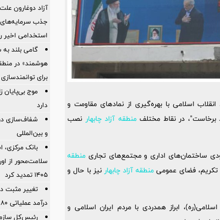
آزاد دوغارون علت
جذب سرمایه‌های ا
استخدامی اخیر را
گامی بلند به
هوشمند» در منطقه
برای توانمندسازی 
موج بی‌پایان 
نقلاب اسلامی با بهره‌گیری از نمادهای مقاومت و
دارد
د برخاست"، در نقاط مختلف
منطقه آزاد چابهار
نصب
شفاف‌سازی درب
و بین‌المللی
بانک مرکزی، اس
رودی ساختمان‌های اداری و مجتمع‌های تجاری
منطقه
سلامت‌محور از اورا
 تکریم، فضای عمومی
منطقه آزاد چابهار
نیز با حال و
۱۴۰۵ تمدید کرد
تغییر مثبت در
درآمد عملیاتی 80 درصد رشد کرد
امی(ره)، ابراز همدردی با مردم ایران اسلامی و
رئیس‌کل سازما