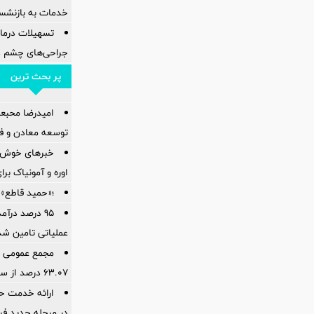
خدمات به بازنشس
تسهیلات درمان
جراحی‌های چشم در
پر بحث ترین
امیدرضا محبع
توسعه معادن و فل
خبرهای خوش ا
اوره و آمونیاک بر
؛«حمید قاطع» 
95 درصد درآ
عملیاتی تامین شد
مجمع عمومی عا
۶۳.۰۷ درصد از سهام‌داران برگزار شد
ارائه خدمت حس
در مرحله جدید فر