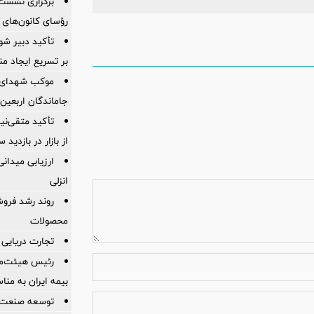
برگزاری نشست
رؤسای کانون‌های 
تأکید دبیر شور
بر تسریع ایجاد من
موکب شهدای با
جاماندگان اربعین
تأکید متقی‌نی
از بازار در بازدی
ارزیابی میدان
انزلی
روند رشد فروش
محصولات
تجارت دریایی 
رئیس هیئت‌مد
بیمه ایران به من
توسعه صنعت 