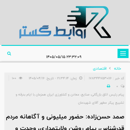
تغییر
۲۳:۳۲:۰۹ ۱۴۰۵/۰۵/۱۵
وضعیت
خانه
اقتصادی
ناوبری
کد خبر : 1783447530116
زمان: ۲۱:۳۴:۱۴ - تاریخ: ۱۴۰۵/۰۴/۱۶
100
0
پیام رئیس اتاق بازرگانی، صنایع، معادن و کشاورزی ایران همزمان با ایام بدرقه و
تشییع پیکر مطهر آقای شهیدمان
صمد حسن‌زاده: حضور میلیونی و آگاهانه مردم
قدرشناس، پیام روشن ولایتمداری، وحدت و