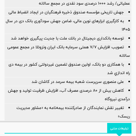
عملیاتی/ رشد ۱۰۰۰ درصدی سود نقدی در مجمع سالانه
جهش تاریخی مؤسسه صندوق ذخیره فرهنگیان در ایجاد انضباط مالی
به کارگیری ابزارهای نوین مالی، ضامن جهش سودآوری بانک دی در سال
۱۴۰۵
توسعه بانكداری دیجیتال در بانك ملت با جدیت پیگیری خواهد شد ‌
تصویب افزایش ۷/۷ همتی سرمایه بانک ایران ونزوئلا در مجمع عمومی
سالانه
با همکاری دو بانک، اولین صندوق تضمین غیردولتی کشور در بیمه دی
راه اندازي شد
علی منصوری سرپرست شعبه بیمه سرمد در کاشان شد
کاهش بیش از ۸۰ درصدی مصرف آب، افزایش ظرفیت تولید و جهش
درآمدی نیروگاه
تغییر نقش نمایندگان از صادرکننده بیمه‌نامه به «مشاور مدیریت
ریسک»
تبلیغات متنی