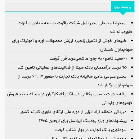
پر بحث ترین
امیدرضا محبعلی مدیرعامل شرکت یاقوت توسعه معادن و فلزات
خاورمیانه شد
خبرهای خوش از تکمیل زنجیره ارزش محصولات اوره و آمونیاک برای
سهام‌داران شستان
؛«حمید قاطع» به جای هاشمی‌مرند قرار گرفت
95 درصد درآمدهای بانک سینا از فعالیت‌های عملیاتی تامین شد
مجمع عمومی عادی سالیانه بانک تجارت با حضور ۶۳.۰۷ درصد از
سهام‌داران برگزار شد
ارائه خدمت حساب وکالتی در بانک رفاه کارگران در مرحله جدید فروش
خودروهای وارداتی
میزبانی منطقه آزاد انزلی از دوره ملی ارتقای داوری كاراته كشور
پیشنهادهای ویژه رومینگ ایرانسل برای اربعین ۱۴۰۵
سودآوری بانک تجارت در بهار شتاب گرفت
مجمع شسپا 200 تومان سود نقدی تقسیم کرد