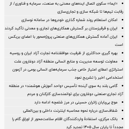
«ایما»؛ سکوی اتصال ایده‌های معدنی به صنعت، سرمایه و فناوری/ از
رقابت تیم‌ها تا شبکه سازی و تجاری‌سازی
امکان استعلام روند شماره گذاری خودروها در سامانه نوسازی
ایران و قرقیزستان بر گسترش همکاری‌های تجاری و معدنی تأکید کردند
ایران آماده گسترش همکاری‌های صنعتی پروژه‌محور با اعضای بریکس
است
بهره گیری حداکثری از ظرفیت موافقتنامه تجارت آزاد ایران و روسیه
معاونت توسعه مدیریت و منابع انسانی منطقه آزاد دوغارون علت
استراتژی اعطای امتیاز خاص جذب سرمایه‌های انسانی بومی در آزمون
استخدامی اخیر را تشریح نمود
گامی بلند به سوی آینده؛ تأسیس «واحد آموزش هوشمند» در منطقه
آزاد تجاری-صنعتی دوغارون برای توانمندسازی کارکنان و مردم
موج بی‌پایان زائران حسینی در مرز شلمچه ادامه دارد
شفاف‌سازی درباره نحوه محاسبه اینترنت داخلی و بین‌المللی
بانک مرکزی، استفادۀ واردکنندگان اقلام سلامت‌محور از اوراق گام را
مجدداً تا پایان سال ۱۴۰۵ تمدید کرد