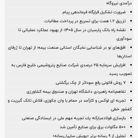
درآمدی نیروگاه
ضرورت تشكیل قرارگاه فرماندهی پیام
تزریق ۱.۲ همت برای تسریع در پرداخت مطالبات
نقشه راه بانک پارسیان در سال ۱۴۰۵؛ از بهبود عملکرد عملیاتی تا
سودآوری
افق‌های نو در شناسایی نخبگان استانی صنعت بیمه؛ از تهران تا ژرفای
استان‌ها
افزایش سرمایه ۲۵ درصدی شرکت صنایع پتروشیمی خلیج فارس به
تصویب رسید
۷ روش قانونی رفع سوء‌اثر از چک برگشتی
تفاهم‌نامه راهبردی دانشگاه تهران و صندوق بیمه كشاورزی
تجربه ای لوکس و کارآمد در حمام با وان جکوزی، فلاش تانک گبریت و
کفشور خطی
بازسازی فولادمباركه؛ یك تجربه مهم ملی در ایستادگی صنعتی
۵۰۰ مگاوات برق برای صنایع تأمین شد
تجلیل از ۹ رسانه برتر «پویش سایپا_رسانه»