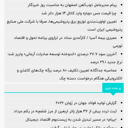
پیام مدیرعامل ذوب‌آهن اصفهان به مناسبت روز خبرنگار
چرا قیمت مس دوباره وارد کانال ۱۴ هزار دلار شد
تعیین اولویت‌بندی توزیع برق پتروشیمی‌ها، صرفا با شرکت ملی صنایع
پتروشیمی ایران است
ممیزی بیمه آسیا / کارآمدی ستاد در ترازوی برنامه تحول و اقتصاد
تورمی
آخرین سود ۲۷.۷ درصدی «اندوخته توسعه صادرات آرمانی» واریز شد؛
نرخ جدید ۲۹.۱ درصد
محاسبه جداگانه تعیین تکلیف 80 درصد برگه چک‌های کاغذی و
الکترونیکی هنگام درخواست دسته چک
پر بحث ترین
گزارش تولید فولاد جهان در ژوئن ۲۰۲۶
ثبت تردد بیش از ۳۶ هزار زائر اربعین از مرز شلمچه در یکم مرداد
«پیام» در مسیر تبدیل شدن به زیست‌بوم اقتصاد دیجیتال
سودآوری بانک تجارت در بهار شتاب گرفت