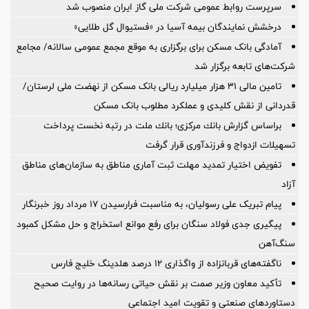
سرپرست روابط عمومی شركت ملی گاز ایران منصوب شد
درخشش نمایندگان بیمه آسیا در «فستیوال گل طلایی»
آمادگی بانک مسکن برای برگزاری به موقع مجمع عمومی سالانه/ مجامع
شرکت‌های تابعه برگزار شد
تامین مالی ۳۱ هزار میلیارد ریالی بانک مسکن از نهضت ملی لرستان/
قدردانی از نقش کلیدی و عملکرد مطلوب بانک مسکن
براساس گزارش بانك مركزی؛ بانك ملت در رتبه نخست پرداخت
تسهیلات ازدواج و فرزندآوری قرار گرفت
تفویض اختیار تمدید مهلت ثبت آماری مناطق به سازمان‌های مناطق
آزاد
پیام تبریک علی رسولیان، به مناسبت فرارسیدن ۱۷ مرداد روز خبرنگار
پیگیری جدی فولاد سنگان برای رفع موانع استخراج و حل مشکل کمبود
سنگ‌آهن
ناگفته‌های قربانزاده از واگذاری ۱۲ درصد هلدینگ خلیج فارس
تأکید معاون وزیر صمت بر نقش حیاتی رسانه‌ها در روایت صحیح
دستاوردهای صنعتی و تقویت امید اجتماعی