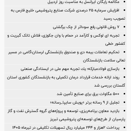
مکالمه رایگان ایرانسل به مناسبت روز اردبیل
افزایش سرمایه ۲۵ درصدی شرکت صنایع پتروشیمی خلیج فارس به
تصویب رسید
۷ روش قانونی رفع سوء‌اثر از چک برگشتی
تجربه ای لوکس و کارآمد در حمام با وان جکوزی، فلاش تانک گبریت و
کفشور خطی
تحکیم تعاملات بیمه دی و صندوق بازنشستگی لرستان؛گامی در مسیر
تعالی سلامت بازنشستگان
بازسازی فولادمباركه؛ یك تجربه مهم ملی در ایستادگی صنعتی
روند ارائه خدمات قرارداد درمان تکمیلی به بازنشستگان کشوری استان
گلستان بررسی شد
۵۰۰ مگاوات برق برای صنایع تأمین شد
تجلیل از ۹ رسانه برتر «پویش سایپا_رسانه»
بازدید معاون برنامه‌ریزی، توسعه و پروژه‌های گروه گسترش نفت و گاز
پارسیان از طرح‌های توسعه‌ای پتروشیمی تبریز
پرداخت ۲هزار و ۲۴۴ میلیارد ریال تسهیلات تکلیفی در تیرماه ۱۴۰۵