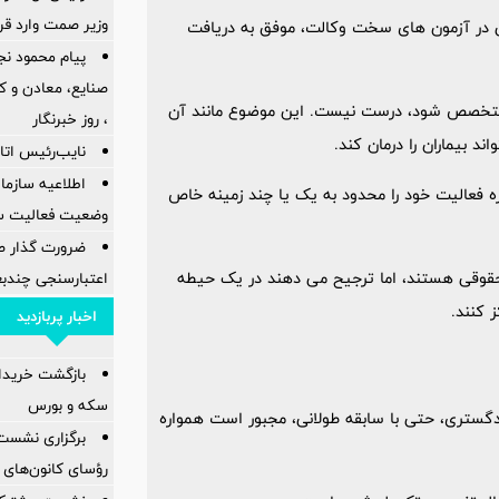
وزیر صمت وارد ق
ی در آزمون های سخت وکالت، موفق به دریافت
پیام محمود نج
ی متخصص شود، درست نیست. این موضوع مانند آن
، روز خبرنگار
بیماران را درمان کند.
نایب‌رئیس اتاق
اطلاعیه سازم
زه فعالیت خود را محدود به یک یا چند زمینه خاص
وضعیت فعالیت سام
ضرورت گذار ص
ا حقوقی هستند، اما ترجیح می دهند در یک حیطه
اعتبارسنجی چندب
 کنند.
اخبار پربازدید
بازگشت خریدارا
سکه و بورس
دگستری، حتی با سابقه طولانی، مجبور است همواره
برگزاری نشست
رؤسای کانون‌های 