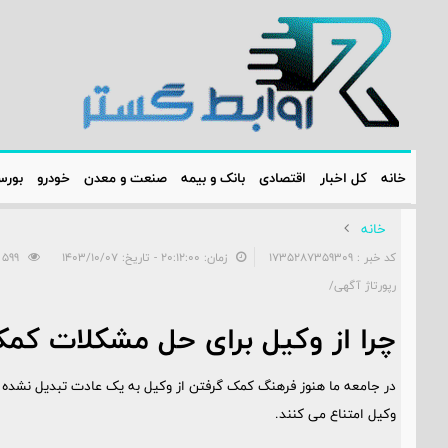
خانه
کل اخبار
اقتصادی
بانک و بیمه
صنعت و معدن
خودرو
بور
خانه
کد خبر : 1735287359309
زمان: ۲۰:۱۲:۰۰ - تاریخ: ۱۴۰۳/۱۰/۰۷
599
رپورتاژ آگهی/
چرا از وکیل برای حل مشکلات کم
در جامعه ما هنوز فرهنگ کمک گرفتن از وکیل به یک عادت تبدیل نشده اس
وکیل امتناع می کنند.