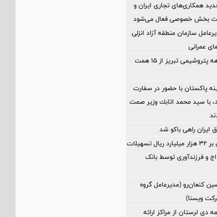
د همکاری‌های تجاری ایران و
یت بخش خصوصی فعال می‌شود
رعامل سازمان منطقه آزاد انزلی
های عمرانی
فروش چهارماهه پتروشیمی تبریز از ۱۵ همت
ه پاکستان با حضور در سفارت
اد، با سيد محمد اتابك وزير صمت
ند
 ایران راهی باکو شد
پرداخت افزون بر 32 هزار میلیارد ریال تسهیلات
ج و فرزندآوری توسط بانک
ین كنعان‌رو (مدیرعامل گروه
كت ویسنا)
مه دی لرستان از مراکز ارائه