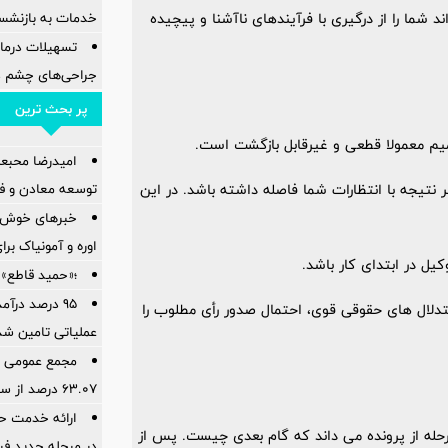
خدمات به بازنشس
د شما را از درگیری با فرآیندهای ناآشنا و پیچیده
تسهیلات درمان
جراحی‌های چشم در
پر بحث ترین
صمیم معمولا قطعی و غیرقابل بازگشت است.
امیدرضا محبع
توسعه معادن و فل
 نتیجه با انتظارات شما فاصله داشته باشد. در این
خبرهای خوش ا
اوره و آمونیاک بر
یل در ابتدای کار باشد.
؛«حمید قاطع» 
95 درصد درآ
تدلال های حقوقی قوی، احتمال صدور رأی مطلوب را
عملیاتی تامین شد
مجمع عمومی عا
۶۳.۰۷ درصد از سهام‌داران برگزار شد
ارائه خدمت حس
رحله از پرونده می داند که گام بعدی چیست. پس از
در مرحله جدید فر