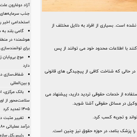
آزاد دوغارون علت
جذب سرمایه‌های ا
استخدامی اخیر را
ده است. بسیاری از افراد به دلایل مختلف از
گامی بلند به
هوشمند» در منطقه
برای توانمندسازی 
کنند با اطلاعات محدود خود می توانند از پس
موج بی‌پایان 
دارد
 در حالی که شناخت کافی از پیچیدگی های قانونی
شفاف‌سازی درب
و بین‌المللی
بانک مرکزی، اس
استفاده از خدمات حقوقی تردید دارید، پیشنهاد می
سلامت‌محور از اورا
 وکیل در مسائل حقوقی آشنا شوید.
۱۴۰۵ تمدید کرد
اند و تجربه کسب کرد.
تغییر مثبت در
درآمد عملیاتی 80 درصد رشد کرد
ا پزشک بنامد، در حوزه حقوق نیز چنین است.
رئیس‌کل سازما