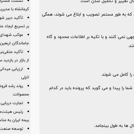
نشست مشترک ک
ال تغییر و تکمیل شدن است.
کرمانشاه با مدیر
ی که به طور مستمر تصویب و ابلاغ می شوند، همگی
تأکید دبیر شور
بر تسریع ایجاد من
موکب شهدای با
هی نمی کنند و با تکیه بر اطلاعات محدود و گاه
جاماندگان اربعین
ند.
تأکید متقی‌نی
از بازار در بازدی
ارزیابی میدان
را کامل می شوند.
انزلی
روند رشد فروش
ا را پیدا و می گوید که پرونده باید در کدام
محصولات
تجارت دریایی 
رئیس هیئت‌مد
بیمه ایران به من
 ها به طول بینجامد.
توسعه صنعت 