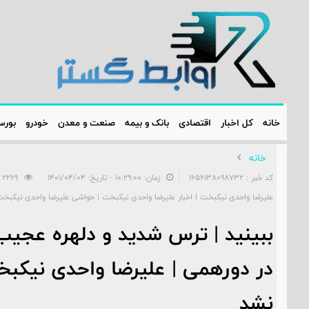
خانه
کل اخبار
اقتصادی
بانک و بیمه
صنعت و معدن
خودرو
بور
خانه
کد خبر : 1656138098732
زمان: ۱۰:۲۹:۰۰ - تاریخ: ۱۴۰۱/۰۴/۰۴
2269
علیرضا واحدی نیکبخت | اخبار علیرضا واحدی نیکبخت | حواشی علیرضا واحدی نیکبخ
ببینید | ترس شدید و دلهره عجی
در دورهمی | علیرضا واحدی نیکب
نشد