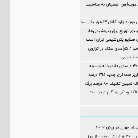
ل ذوب‌آهن اصفهان به مناسبت
ارد کانال ۱۴ هزار دلار شد
بندی توزیع برق پتروشیمی‌ها،
 صنایع پتروشیمی ایران است
یا / کارآمدی ستاد در ترازوی
صاد تورمی
آخرین سود ۲۷.۷ درصدی «اندوخته توسعه
شد؛ نرخ جدید ۲۹.۱ درصد
محاسبه جداگانه تعیین تکلیف 80 درصد برگه
الکترونیکی هنگام درخواست
اد جهان در ژوئن ۲۰۲۶
ثبت تردد بیش از ۳۶ هزار زائر اربعین از مرز