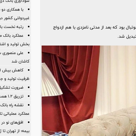
سودآوری بانک دی در
با همکاری دو 
غیردولتی کشور در 
رتبه نخست بان
تبال بود که بعد از مدتی نامزدی با هم ازدواج
عملکرد بانک ص
تبدیل شد.
بخش تولید و اشت
علی منصوری س
کاشان شد
ظرفیت تولید و ج
ضرورت تشكیل ق
تزریق ۱.۲ همت برای تسریع در پرداخت مطالبات
عملکرد عملیاتی تا
افق‌های نو در
بیمه؛ از تهران تا 