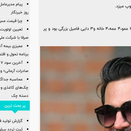
پیام مدیرعام
روز خبرنگار
چرا قیمت مس دوباره و
علیرضا واحدی نیکبخت خانواده پرجمعیت دارد. یک برادر،3 خواهر،3 عمو،4 عمه،4 خاله و3 دایی فامیل بزرگی بود و پر
تعیین اولویت‌
صرفا با شرکت ملی
ممیزی بیمه آس
برنامه تحول و اقت
صادرات آرمانی» واریز 
چک‌های کاغذی و 
دسته چک
پر بحث ترین
گزارش تولید فول