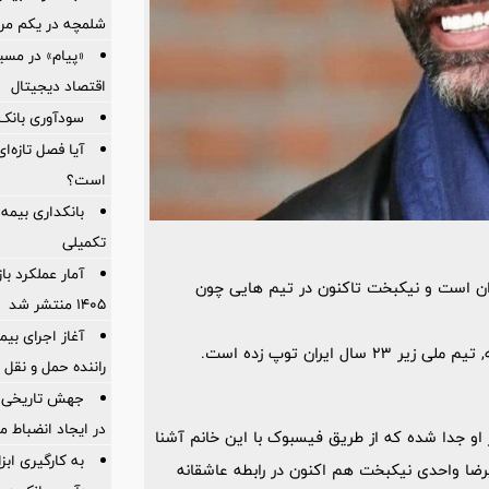
شلمچه در یکم مرد
«پیام» در مسی
اقتصاد دیجیتال
سودآوری بانک 
آیا فصل تازه‌ا
است؟
بانکداری بیمه
تکمیلی
آمار عملكرد با
ران است و نیکبخت تاکنون در تیم هایی چون
1405 منتشر شد
ایران توپ زده است.
راننده حمل و نقل 
جهش تاریخی 
در ایجاد انضباط م
ز او جدا شده که از طریق فیسبوک با این خانم آشنا
به کارگیری اب
رضا واحدی نیکبخت هم اکنون در رابطه عاشقانه