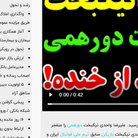
رشد و تحول
واگذاری املاک 
طریق مزایده عموم
آغاز همکاری ب
بیماران و بیمارست
تحول در رویکر
ارزش بازار «ونوین» 100
مدیرعامل بانک 
اصحاب رسانه و خ
5 اولویت دبیر
مناطق آزاد
پیشی گرفتن رش
شبکه بانکی / ورود
16 روز مانده به پنجمین جشنواره ایما
سید. علیرضا واحدی نیکبخت
دورهمی
را منفجر
ارتباط بدون ر
حدی نیکبخت
بازیکن
سابق
تیم ملی فوتبال
ایران و
بهره‌برداری ا