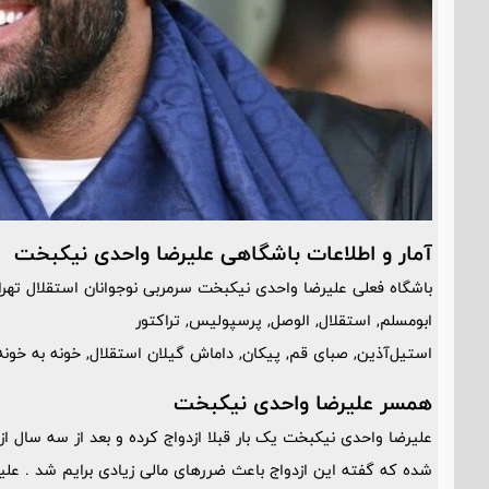
آمار و اطلاعات باشگاهی علیرضا واحدی نیکبخت
باشگاه فعلی علیرضا واحدی نیکبخت سرمربی نوجوانان استقلال ته
ابومسلم, استقلال, الوصل, پرسپولیس, تراکتور
استیل‌آذین, صبای قم, پیکان, داماش گیلان استقلال, خونه به خونه, تیم ملی زیر 23 سال 
همسر علیرضا واحدی نیکبخت
علیرضا واحدی نیکبخت یک بار قبلا ازدواج کرده و بعد از سه سال ا
شده که گفته این ازدواج باعث ضررهای مالی زیادی برایم شد . علی